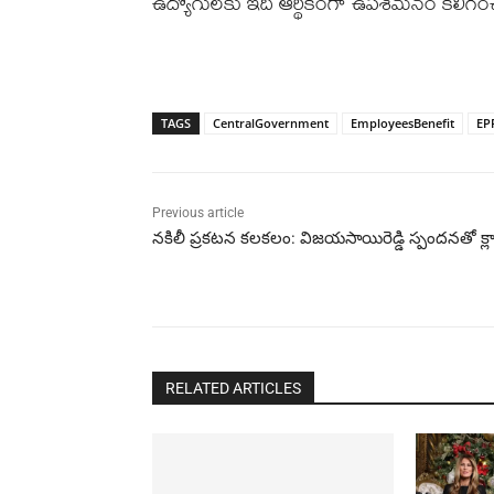
ఉద్యోగులకు ఇది ఆర్థికంగా ఉపశమనం కలిగించే
TAGS
CentralGovernment
EmployeesBenefit
EP
Previous article
నకిలీ ప్రకటన కలకలం: విజయసాయిరెడ్డి స్పందనతో క్లా
RELATED ARTICLES