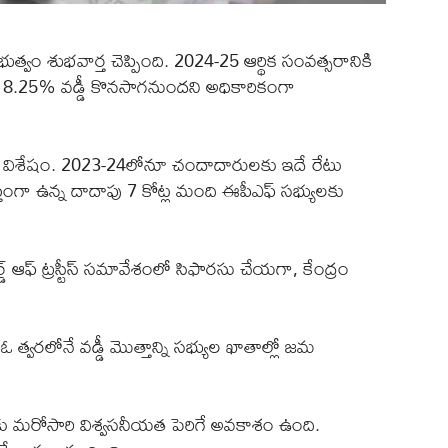
భుత్వం శుభవార్త చెప్పింది. 2024-25 ఆర్థిక సంవత్సరానికి
లపై 8.25% వడ్డీ కొనసాగనుందని అధికారికంగా
ం విశేషం. 2023-24లోనూ చందాదారులకు ఇదే రేటు
తంగా ఉన్న దాదాపు 7 కోట్ల మంది ఈపీఎఫ్ సభ్యులకు
డ్ ఆఫ్ ట్రస్టీస్ సమావేశంలో సిఫారసు చేయగా, కేంద్రం
 త్వరలోనే వడ్డీ మొత్తాన్ని సభ్యుల ఖాతాల్లో జమ
‌కు మరోసారి విశ్వసనీయత పెరిగే అవకాశం ఉంది.