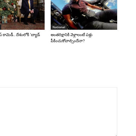
National
రంప్ కామెడీ.. దేశంలోకి ‘బ్యాడ్
అంతరిక్షానికి వెళ్లాలంటే పళ్లు
పీకించుకోవాల్సిందేనా?