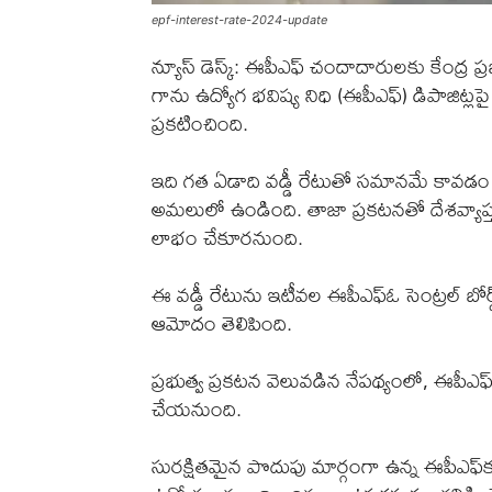
epf-interest-rate-2024-update
న్యూస్ డెస్క్: ఈపీఎఫ్ చందాదారులకు కేంద్ర ప్ర
గాను ఉద్యోగ భవిష్య నిధి (ఈపీఎఫ్) డిపాజిట్
ప్రకటించింది.
ఇది గత ఏడాది వడ్డీ రేటుతో సమానమే కావడ
అమలులో ఉండింది. తాజా ప్రకటనతో దేశవ్యాప్
లాభం చేకూరనుంది.
ఈ వడ్డీ రేటును ఇటీవల ఈపీఎఫ్‌ఓ సెంట్రల్ బోర్
ఆమోదం తెలిపింది.
ప్రభుత్వ ప్రకటన వెలువడిన నేపథ్యంలో, ఈపీఎఫ్‌ఓ
చేయనుంది.
సురక్షితమైన పొదుపు మార్గంగా ఉన్న ఈపీఎఫ్