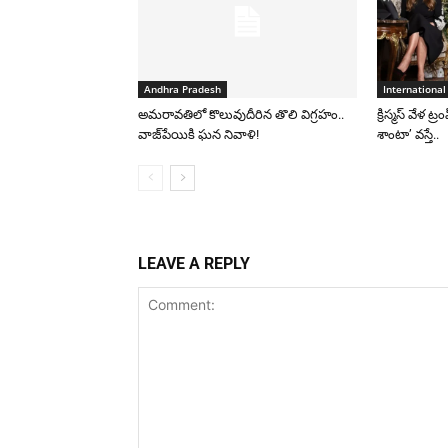
Andhra Pradesh
International
అమరావతిలో కొలువుదీరిన తొలి విగ్రహం..
క్రిస్మస్ వేళ ట్
వాజ్‌పేయికి ఘన నివాళి!
శాంటా’ వస్తే..
LEAVE A REPLY