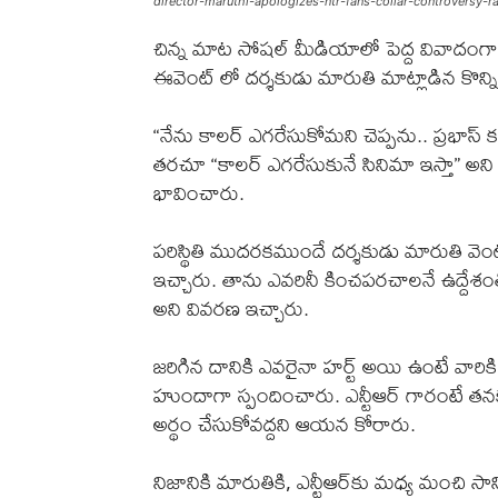
director-maruthi-apologizes-ntr-fans-collar-controversy-r
చిన్న మాట సోషల్ మీడియాలో పెద్ద వివాదంగ
ఈవెంట్ లో దర్శకుడు మారుతి మాట్లాడిన కొన్న
“నేను కాలర్ ఎగరేసుకోమని చెప్పను.. ప్రభాస్
తరచూ “కాలర్ ఎగరేసుకునే సినిమా ఇస్తా” అని చెప్ప
భావించారు.
పరిస్థితి ముదరకముందే దర్శకుడు మారుతి వెంటనే 
ఇచ్చారు. తాను ఎవరినీ కించపరచాలనే ఉద్దేశ
అని వివరణ ఇచ్చారు.
జరిగిన దానికి ఎవరైనా హర్ట్ అయి ఉంటే వారిక
హుందాగా స్పందించారు. ఎన్టీఆర్ గారంటే 
అర్థం చేసుకోవద్దని ఆయన కోరారు.
నిజానికి మారుతికి, ఎన్టీఆర్‌కు మధ్య మంచి 