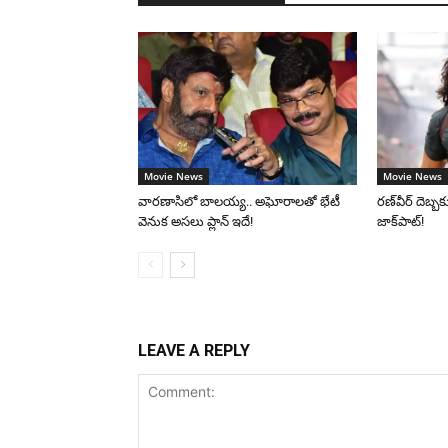
Movie News
Movie News
వారణాసిలో బాలయ్య.. అఘోరాలతో భేటీ
రణ్‌వీర్ దెబ్బకు
వెనుక అసలు ప్లాన్ ఇదే!
జాక్‌పాట్!
LEAVE A REPLY