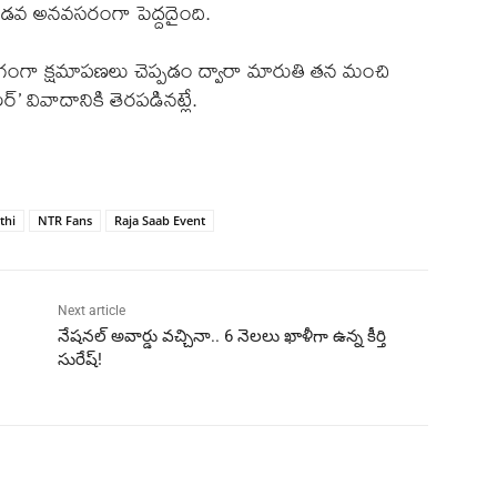
గొడవ అనవసరంగా పెద్దదైంది.
ంగంగా క్షమాపణలు చెప్పడం ద్వారా మారుతి తన మంచి
’ వివాదానికి తెరపడినట్లే.
thi
NTR Fans
Raja Saab Event
Next article
నేషనల్ అవార్డు వచ్చినా.. 6 నెలలు ఖాళీగా ఉన్న కీర్తి
సురేష్!