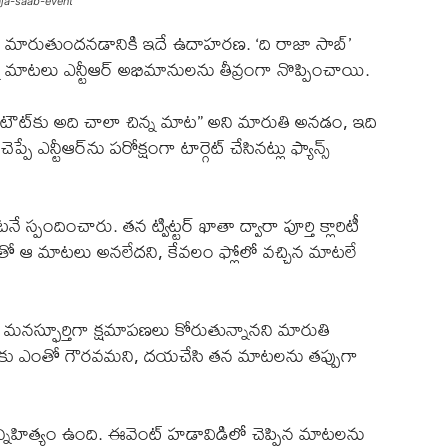
aja-saab-event
ా మారుతుందనడానికి ఇదే ఉదాహరణ. ‘ది రాజా సాబ్’
ి మాటలు ఎన్టీఆర్ అభిమానులను తీవ్రంగా నొప్పించాయి.
 కటౌట్‌కు అది చాలా చిన్న మాట” అని మారుతి అనడం, ఇది
ే ఎన్టీఆర్‌ను పరోక్షంగా టార్గెట్ చేసినట్లు ఫ్యాన్స్
స్పందించారు. తన ట్విట్టర్ ఖాతా ద్వారా పూర్తి క్లారిటీ
ంతో ఆ మాటలు అనలేదని, కేవలం ఫ్లోలో వచ్చిన మాటలే
ి మనస్ఫూర్తిగా క్షమాపణలు కోరుతున్నానని మారుతి
తనకు ఎంతో గౌరవమని, దయచేసి తన మాటలను తప్పుగా
సాన్నిహిత్యం ఉంది. ఈవెంట్ హడావిడిలో చెప్పిన మాటలను