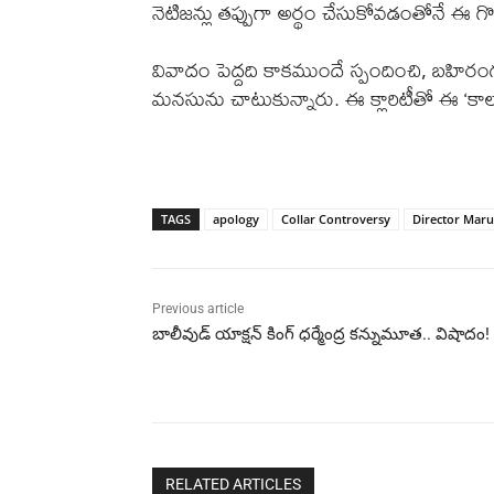
నెటిజన్లు తప్పుగా అర్థం చేసుకోవడంతోనే ఈ 
వివాదం పెద్దది కాకముందే స్పందించి, బహిర
మనసును చాటుకున్నారు. ఈ క్లారిటీతో ఈ ‘కాలర్
TAGS
apology
Collar Controversy
Director Maru
Previous article
బాలీవుడ్ యాక్షన్ కింగ్ ధర్మేంద్ర కన్నుమూత.. విషాదం!
RELATED ARTICLES