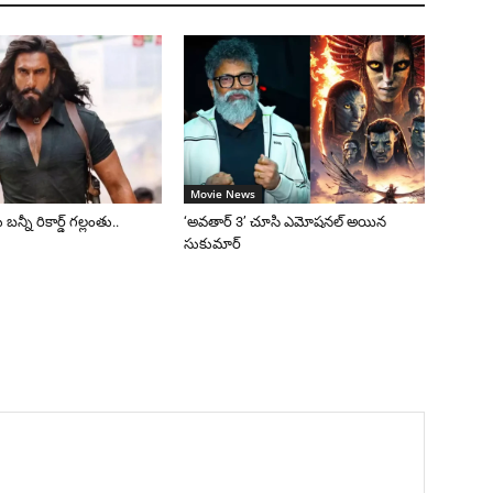
Movie News
 బన్నీ రికార్డ్ గల్లంతు..
‘అవతార్ 3’ చూసి ఎమోషనల్ అయిన
సుకుమార్