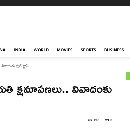
NA
INDIA
WORLD
MOVIES
SPORTS
BUSINESS
 వివాదంకు ఫుల్ స్టాప్!
మారుతి క్షమాపణలు.. వివాదంకు
192
0