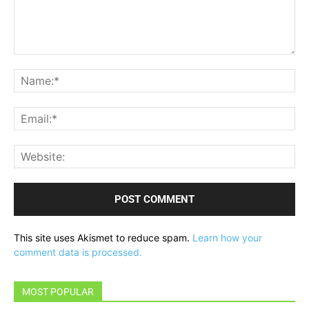
Comment:
Na
Ema
Web
This site uses Akismet to reduce spam.
Learn how your
comment data is processed.
MOST POPULAR