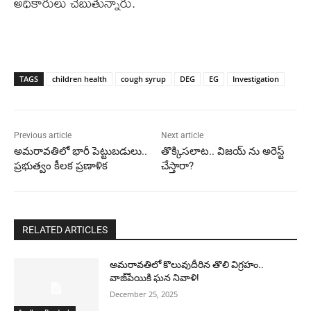
అధికారులు చెబుతున్నారు.
TAGS
children health
cough syrup
DEG
EG
Investigation
Previous article
Next article
అమరావతిలో భారీ పెట్టుబడులు..
తొక్కిసలాట.. విజయ్ ను అరెస్ట్
ప్రభుత్వం కీలక ప్రణాళిక
చేస్తారా?
RELATED ARTICLES
అమరావతిలో కొలువుదీరిన తొలి విగ్రహం..
వాజ్‌పేయికి ఘన నివాళి!
December 25, 2025