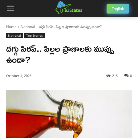
English
Home
National
దగ్గు సిరప్.. పిల్లల ప్రాణాలకు ముప్పు ఉందా?
National
Top Stories
దగ్గు సిరప్.. పిల్లల ప్రాణాలకు ముప్పు
ఉందా?
October 4, 2025
215
0