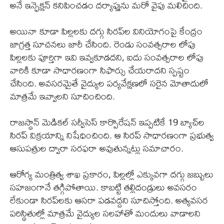
అనే ఇన్ఫెక్షన్ కనిపించడం దర్యాప్తును మరో వైపు మలిచింది.
అయినా కూడా పిల్లలకు దగ్గు సిరప్‌ల వినియోగంపై కేంద్రం
జాగ్రత్త సూచనలు జారీ చేసింది. రెండు సంవత్సరాల లోపు
పిల్లలకు పూర్తిగా ఇవి ఇవ్వకూడదని, ఐదు సంవత్సరాల లోపు
వారికి కూడా సాధారణంగా సిఫార్సు చేయరాదని స్పష్టం
చేసింది. అవసరమైతే వైద్యుల పర్యవేక్షణలో సరైన మోతాదులో
మాత్రమే ఇవ్వాలని సూచించింది.
రాజస్థాన్ మెడికల్ సర్వీసెస్ కార్పొరేషన్ ఇప్పటికే 19 బ్యాచ్‌ల
సిరప్ విక్రయాన్ని నిషేధించింది. ఆ సిరప్ సాధారణంగా ప్రభుత్వ
ఆసుపత్రుల ద్వారా సరఫరా అవుతున్నట్లు సమాచారం.
ఆరోగ్య మంత్రిత్వ శాఖ ప్రకారం, పిల్లల్లో ఎక్కువగా దగ్గు జబ్బులు
సహజంగానే తగ్గిపోతాయి. కాబట్టి తల్లిదండ్రులు అవసరం
లేకుండా సిరప్‌లకు ఆసరా పడవద్దని సూచిస్తోంది. అత్యవసర
పరిస్థితుల్లో మాత్రమే వైద్యుల సలహాతో మందులు వాడాలని