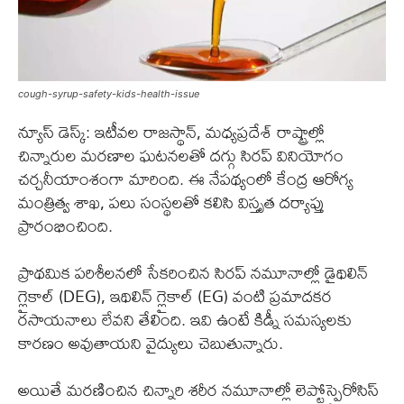
cough-syrup-safety-kids-health-issue
న్యూస్ డెస్క్: ఇటీవల రాజస్థాన్, మధ్యప్రదేశ్ రాష్ట్రాల్లో
చిన్నారుల మరణాల ఘటనలతో దగ్గు సిరప్ వినియోగం
చర్చనీయాంశంగా మారింది. ఈ నేపథ్యంలో కేంద్ర ఆరోగ్య
మంత్రిత్వ శాఖ, పలు సంస్థలతో కలిసి విస్తృత దర్యాప్తు
ప్రారంభించింది.
ప్రాథమిక పరిశీలనలో సేకరించిన సిరప్ నమూనాల్లో డైథిలిన్
గ్లైకాల్ (DEG), ఇథిలిన్ గ్లైకాల్ (EG) వంటి ప్రమాదకర
రసాయనాలు లేవని తేలింది. ఇవి ఉంటే కిడ్నీ సమస్యలకు
కారణం అవుతాయని వైద్యులు చెబుతున్నారు.
అయితే మరణించిన చిన్నారి శరీర నమూనాల్లో లెప్టోస్పైరోసిస్