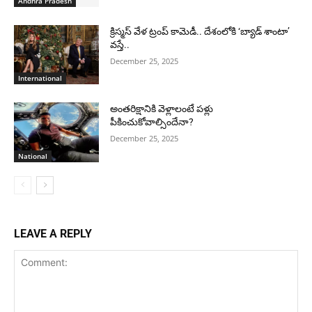
Andhra Pradesh
క్రిస్మస్ వేళ ట్రంప్ కామెడీ.. దేశంలోకి ‘బ్యాడ్ శాంటా’
వస్తే..
December 25, 2025
International
అంతరిక్షానికి వెళ్లాలంటే పళ్లు
పీకించుకోవాల్సిందేనా?
December 25, 2025
National
LEAVE A REPLY