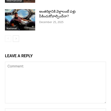
International
అంతరిక్షానికి వెళ్లాలంటే పళ్లు
పీకించుకోవాల్సిందేనా?
December 25, 2025
National
LEAVE A REPLY
Comment:
Na