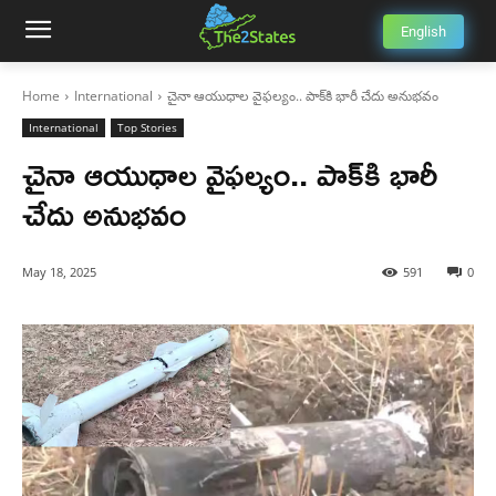
English
Home
International
చైనా ఆయుధాల వైఫల్యం.. పాక్‌కి భారీ చేదు అనుభవం
International
Top Stories
చైనా ఆయుధాల వైఫల్యం.. పాక్‌కి భారీ
చేదు అనుభవం
May 18, 2025
591
0