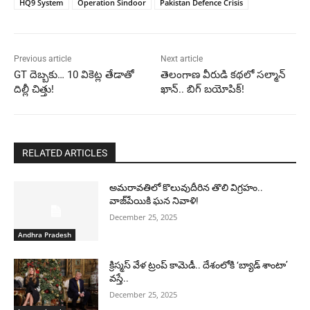
HQ9 System
Operation Sindoor
Pakistan Defence Crisis
Previous article
Next article
GT దెబ్బకు… 10 వికెట్ల తేడాతో
తెలంగాణ వీరుడి కథలో సల్మాన్
దిల్లీ చిత్తు!
ఖాన్.. బిగ్ బయోపిక్!
RELATED ARTICLES
అమరావతిలో కొలువుదీరిన తొలి విగ్రహం..
వాజ్‌పేయికి ఘన నివాళి!
December 25, 2025
Andhra Pradesh
క్రిస్మస్ వేళ ట్రంప్ కామెడీ.. దేశంలోకి ‘బ్యాడ్ శాంటా’
వస్తే..
December 25, 2025