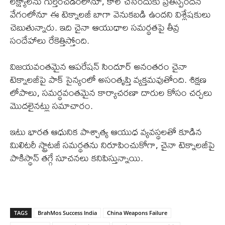
లక్ష్యాలను గుర్తించడంలోనూ, కాల్ చేసేందుకు ప్రతిస్పందన
వేగంలోనూ ఈ టెక్నాలజీ బాగా వెనుకబడి ఉందని విశ్లేషకులు
చెబుతున్నారు. ఇది చైనా ఆయుధాల సమర్థతపై తీవ్ర
సందేహాలు రేకెత్తిస్తోంది.
విజయవంతమైన ఆపరేషన్ సిందూర్ అనంతరం చైనా
టెక్నాలజీపై పాక్ సైన్యంలో అసంతృప్తి వ్యక్తమవుతోంది. శిక్షణ
లోపాలు, సమర్థవంతమైన కార్యాచరణా దారుల కోసం చర్చలు
మొదలైనట్లు సమాచారం.
ఇటు భారత ఆధునిక పాశ్చాత్య ఆయుధ వ్యవస్థలతో కూడిన
మిలిటరీ స్ట్రాటజీ సమర్థతను నిరూపించుకోగా, చైనా టెక్నాలజీపై
పాకిస్థాన్ తగ్గే సూచనలు కనిపిస్తున్నాయి.
TAGS
BrahMos Success India
China Weapons Failure