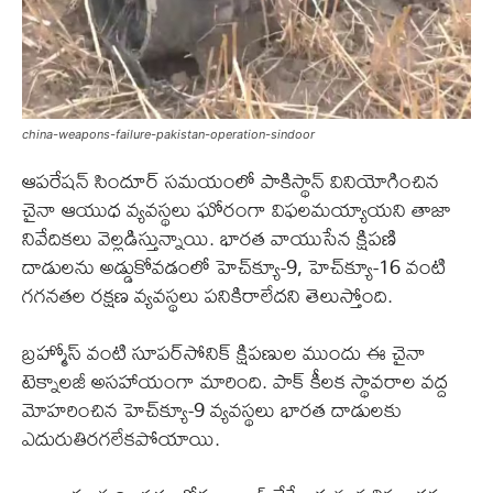
china-weapons-failure-pakistan-operation-sindoor
ఆపరేషన్ సిందూర్ సమయంలో పాకిస్థాన్ వినియోగించిన
చైనా ఆయుధ వ్యవస్థలు ఘోరంగా విఫలమయ్యాయని తాజా
నివేదికలు వెల్లడిస్తున్నాయి. భారత వాయుసేన క్షిపణి
దాడులను అడ్డుకోవడంలో హెచ్‌క్యూ-9, హెచ్‌క్యూ-16 వంటి
గగనతల రక్షణ వ్యవస్థలు పనికిరాలేదని తెలుస్తోంది.
బ్రహ్మోస్ వంటి సూపర్‌సోనిక్ క్షిపణుల ముందు ఈ చైనా
టెక్నాలజీ అసహాయంగా మారింది. పాక్ కీలక స్థావరాల వద్ద
మోహరించిన హెచ్‌క్యూ-9 వ్యవస్థలు భారత దాడులకు
ఎదురుతిరగలేకపోయాయి.