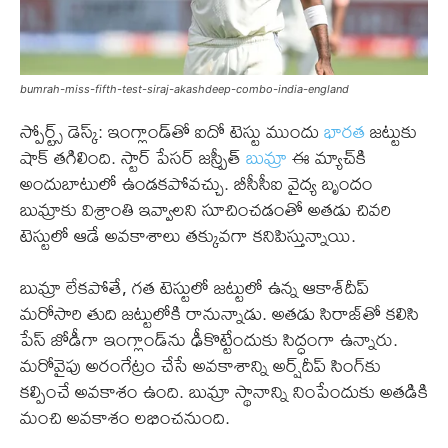
bumrah-miss-fifth-test-siraj-akashdeep-combo-india-england
స్పోర్ట్స్ డెస్క్: ఇంగ్లాండ్‌తో ఐదో టెస్టు ముందు
భారత
జట్టుకు
షాక్ తగిలింది. స్టార్ పేసర్ జస్ప్రీత్
బుమ్రా
ఈ మ్యాచ్‌కి
అందుబాటులో ఉండకపోవచ్చు. బీసీసీఐ వైద్య బృందం
బుమ్రాకు విశ్రాంతి ఇవ్వాలని సూచించడంతో అతడు చివరి
టెస్టులో ఆడే అవకాశాలు తక్కువగా కనిపిస్తున్నాయి.
బుమ్రా లేకపోతే, గత టెస్టులో జట్టులో ఉన్న ఆకాశ్‌దీప్‌
మరోసారి తుది జట్టులోకి రానున్నాడు. అతడు సిరాజ్‌తో కలిసి
పేస్ జోడీగా ఇంగ్లాండ్‌ను ఢీకొట్టేందుకు సిద్ధంగా ఉన్నారు.
మరోవైపు అరంగేట్రం చేసే అవకాశాన్ని అర్ష్‌దీప్ సింగ్‌కు
కల్పించే అవకాశం ఉంది. బుమ్రా స్థానాన్ని నింపేందుకు అతడికి
మంచి అవకాశం లభించనుంది.