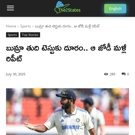
English
Home
Sports
బుమ్రా తుది టెస్టుకు దూరం.. ఆ జోడీ మళ్లీ రిపీట్‌
Sports
Top Stories
బుమ్రా తుది టెస్టుకు దూరం.. ఆ జోడీ మళ్లీ
రిపీట్‌
July 30, 2025
289
0