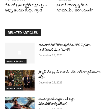
దేశంలో ప్రతి వ్యక్తికి లక్షకు పైగా
ప్రజలకి బాలకృష్ణ కీలక
అప్పు ఉందని కేంద్రం వెల్లడి
సూచన..ఏం జరిగిందంటే?
RELATED ARTICLES
అమరావతిలో కొలువుదీరిన తొలి విగ్రహం..
వాజ్‌పేయికి ఘన నివాళి!
December 25, 2025
Andhra Pradesh
క్రిస్మస్ వేళ ట్రంప్ కామెడీ.. దేశంలోకి ‘బ్యాడ్ శాంటా’
వస్తే..
December 25, 2025
International
అంతరిక్షానికి వెళ్లాలంటే పళ్లు
పీకించుకోవాల్సిందేనా?