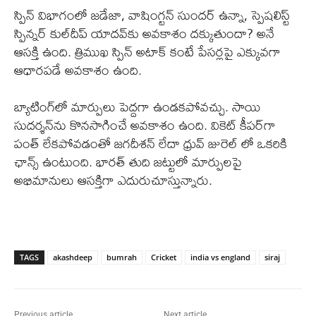
స్పిన్ విభాగంలో జడేజా, వాషింగ్టన్ సుందర్ ఉన్నా, స్పెషలిస్ట్
స్పిన్నర్ కుల్‌దీప్‌ యాదవ్‌కు అవకాశం దక్కుతుందా? అనే
ఆసక్తి ఉంది. త్రిముఖ స్పిన్‌ అటాక్‌ కంటే పేసర్లపై ఎక్కువగా
ఆధారపడే అవకాశం ఉంది.
బ్యాటింగ్‌లో మార్పులు పెద్దగా ఉండకపోవచ్చు. సాయి
సుదర్శన్‌ను కొనసాగించే అవకాశం ఉంది. వికెట్ కీపర్‌గా
పంత్ లేకపోవడంతో జగదీశన్ లేదా ధ్రువ్ జురెల్ లో ఒకరికి
ఛాన్స్ ఉంటుంది. భారత్ తుది జట్టులో మార్పులపై
అభిమానులు ఆసక్తిగా ఎదురుచూస్తున్నారు.
TAGS
akashdeep
bumrah
Cricket
india vs england
siraj
Previous article
Next article