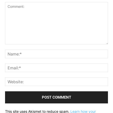
Comment:
Na
Ema
Web
This site uses Akismet to reduce spam.
Learn how your