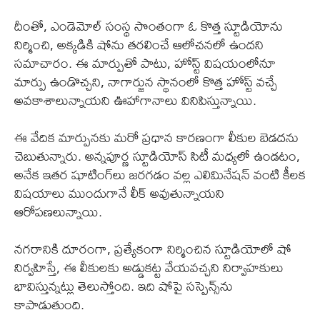
దీంతో, ఎండెమోల్ సంస్థ సొంతంగా ఓ కొత్త స్టూడియోను
నిర్మించి, అక్కడికి షోను తరలించే ఆలోచనలో ఉందని
సమాచారం. ఈ మార్పుతో పాటు, హోస్ట్ విషయంలోనూ
మార్పు ఉండొచ్చని, నాగార్జున స్థానంలో కొత్త హోస్ట్ వచ్చే
అవకాశాలున్నాయని ఊహాగానాలు వినిపిస్తున్నాయి.
ఈ వేదిక మార్పునకు మరో ప్రధాన కారణంగా లీకుల బెడదను
చెబుతున్నారు. అన్నపూర్ణ స్టూడియోస్ సిటీ మధ్యలో ఉండటం,
అనేక ఇతర షూటింగ్‌లు జరగడం వల్ల ఎలిమినేషన్ వంటి కీలక
విషయాలు ముందుగానే లీక్ అవుతున్నాయని
ఆరోపణలున్నాయి.
నగరానికి దూరంగా, ప్రత్యేకంగా నిర్మించిన స్టూడియోలో షో
నిర్వహిస్తే, ఈ లీకులకు అడ్డుకట్ట వేయవచ్చని నిర్వాహకులు
భావిస్తున్నట్లు తెలుస్తోంది. ఇది షోపై సస్పెన్స్‌ను
కాపాడుతుంది.