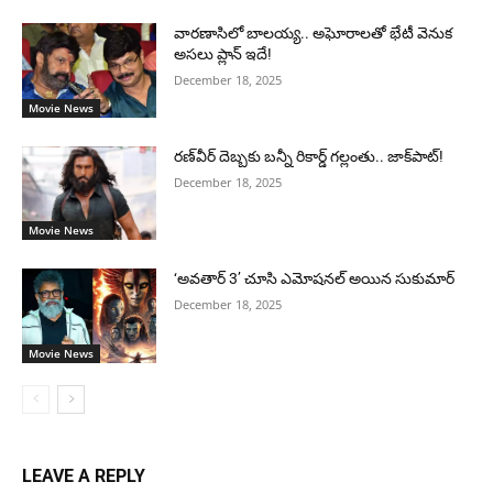
వారణాసిలో బాలయ్య.. అఘోరాలతో భేటీ వెనుక
అసలు ప్లాన్ ఇదే!
December 18, 2025
Movie News
రణ్‌వీర్ దెబ్బకు బన్నీ రికార్డ్ గల్లంతు.. జాక్‌పాట్!
December 18, 2025
Movie News
‘అవతార్ 3’ చూసి ఎమోషనల్ అయిన సుకుమార్
December 18, 2025
Movie News
LEAVE A REPLY