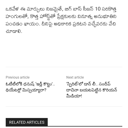
ఒకవేళ ఈ మార్పులు నిజమైతే, బిగ్ బాస్ సీజన్ 10 సరికొత్త
హంగులతో, కొత్త హోస్ట్‌తో ప్రేక్షకులకు వినూత్న అనుభూతిని
పంచడం ఖాయం. దీనిపై అధికారిక ప్రకటన వచ్చేవరకు వేచి
చూడాలి.
Previous article
Next article
ఓటీటీలోకి ధనుష్ ‘ఇడ్లీ కొట్టు’..
‘స్పిరిట్’లో డాన్ లీ.. సందీప్
థియేటర్లో మిస్సయ్యారా?
దాచినా బయటపెట్టిన కొరియన్
మీడియా!
RELATED ARTICLES