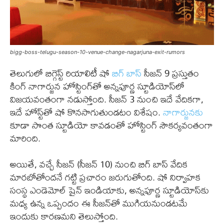
bigg-boss-telugu-season-10-venue-change-nagarjuna-exit-rumors
తెలుగులో బిగ్గెస్ట్ రియాలిటీ షో
బిగ్ బాస్
సీజన్ 9 ప్రస్తుతం
కింగ్ నాగార్జున హోస్టింగ్‌తో అన్నపూర్ణ స్టూడియోస్‌లో
విజయవంతంగా నడుస్తోంది. సీజన్ 3 నుంచి ఇదే వేదికగా,
ఇదే హోస్ట్‌తో షో కొనసాగుతుండటం విశేషం.
నాగార్జునకు
కూడా సొంత స్టూడియో కావడంతో హోస్టింగ్ సౌకర్యవంతంగా
మారింది.
అయితే, వచ్చే సీజన్ (సీజన్ 10) నుంచి బిగ్ బాస్ వేదిక
మారబోతోందనే గట్టి ప్రచారం జరుగుతోంది. షో నిర్వాహక
సంస్థ ఎండెమోల్ షైన్ ఇండియాకు, అన్నపూర్ణ స్టూడియోస్‌కు
మధ్య ఉన్న ఒప్పందం ఈ సీజన్‌తో ముగియనుండటమే
ఇందుకు కారణమని తెలుస్తోంది.