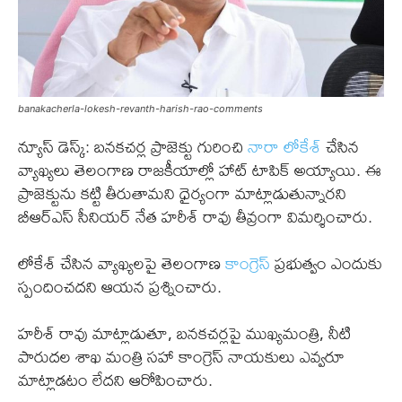
banakacherla-lokesh-revanth-harish-rao-comments
న్యూస్ డెస్క్: బనకచర్ల ప్రాజెక్టు గురించి
నారా లోకేశ్
చేసిన
వ్యాఖ్యలు తెలంగాణ రాజకీయాల్లో హాట్ టాపిక్ అయ్యాయి. ఈ
ప్రాజెక్టును కట్టి తీరుతామని ధైర్యంగా మాట్లాడుతున్నారని
బీఆర్ఎస్ సీనియర్ నేత హరీశ్ రావు తీవ్రంగా విమర్శించారు.
లోకేశ్ చేసిన వ్యాఖ్యలపై తెలంగాణ
కాంగ్రెస్
ప్రభుత్వం ఎందుకు
స్పందించదని ఆయన ప్రశ్నించారు.
హరీశ్ రావు మాట్లాడుతూ, బనకచర్లపై ముఖ్యమంత్రి, నీటి
పారుదల శాఖ మంత్రి సహా కాంగ్రెస్ నాయకులు ఎవ్వరూ
మాట్లాడటం లేదని ఆరోపించారు.