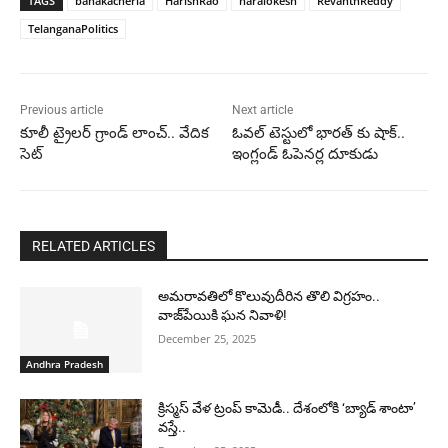
TAGS
banakacherla
HarishRao
naralokesh
RevanthReddy
TelanganaPolitics
Previous article
Next article
కూలీ ట్రైలర్ గ్రాండ్ లాంచ్.. వేదిక
ఓవల్ టెస్టులో భారత్ కు షాక్..
సెట్
ఇంగ్లండ్ ఓపెనర్ల దూకుడు
RELATED ARTICLES
అమరావతిలో కొలువుదీరిన తొలి విగ్రహం..
వాజ్‌పేయికి ఘన నివాళి!
December 25, 2025
Andhra Pradesh
క్రిస్మస్ వేళ ట్రంప్ కామెడీ.. దేశంలోకి ‘బ్యాడ్ శాంటా’
వస్తే..