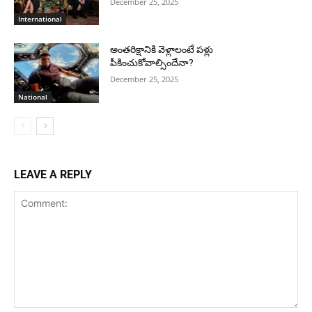
December 25, 2025
International
అంతరిక్షానికి వెళ్లాలంటే పళ్లు
పీకించుకోవాల్సిందేనా?
December 25, 2025
National
LEAVE A REPLY