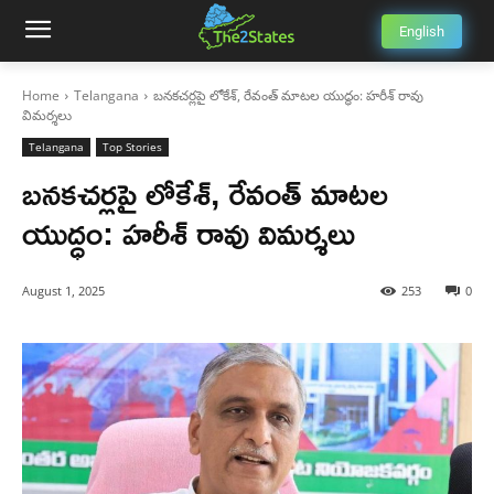
English
Home
Telangana
బనకచర్లపై లోకేశ్, రేవంత్ మాటల యుద్ధం: హరీశ్ రావు
విమర్శలు
Telangana
Top Stories
బనకచర్లపై లోకేశ్, రేవంత్ మాటల
యుద్ధం: హరీశ్ రావు విమర్శలు
August 1, 2025
253
0