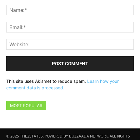
Comment:
Na
Ema
Web
This site uses Akismet to reduce spam.
Learn how your
comment data is processed.
MOST POPULAR
© 2025 THE2STATES. POWERED BY BUZZAADA NETWORK. ALL RIGHTS