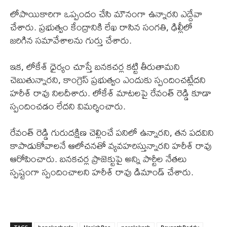
లోపాయికారిగా ఒప్పందం చేసి మౌనంగా ఉన్నారని ఎద్దేవా
చేశారు. ప్రభుత్వం కేంద్రానికి లేఖ రాసిన సంగతి, ఢిల్లీలో
జరిగిన సమావేశాలను గుర్తు చేశారు.
ఇక, లోకేశ్ ధైర్యం చూస్తే బనకచర్ల కట్టి తీరుతామని
చెబుతున్నారని, కాంగ్రెస్ ప్రభుత్వం ఎందుకు స్పందించట్లేదని
హరీశ్ రావు నిలదీశారు. లోకేశ్ మాటలపై రేవంత్ రెడ్డి కూడా
స్పందించడం లేదని విమర్శించారు.
రేవంత్ రెడ్డి గురుదక్షిణ చెల్లించే పనిలో ఉన్నారని, తన పదవిని
కాపాడుకోవాలనే ఆలోచనతో వ్యవహరిస్తున్నారని హరీశ్ రావు
ఆరోపించారు. బనకచర్ల ప్రాజెక్టుపై అన్ని పార్టీల నేతలు
స్పష్టంగా స్పందించాలని హరీశ్ రావు డిమాండ్ చేశారు.