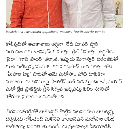
balakrishna-nayanthara-gopichand-malineni-fourth-movie-combo
కోలీవుడ్‌లో అవకాశాలు తగ్గినా, లేడీ సూపర్ స్టార్
నయనతారకు టాలీవుడ్‌లో మాత్రం క్రేజ్ ఏమాత్రం తగ్గలేదు.
‘సైరా’, ‘గాడ్ ఫాదర్’ తర్వాత, ఇప్పుడు మెగాస్టార్ చిరంజీవితో
కలిసి నటిస్తున్న ‘మన శంకర వరప్రసాద్ గారు’ చిత్రంలోని
“మీసాల పిల్ల” పాటతో ఆమె మరోసారి హాట్ టాపిక్‌గా
మారారు. ఈ సినిమాపై పాజిటివ్ బజ్ నడుస్తుండగానే, నయన్
మరో క్రేజీ ప్రాజెక్ట్‌కు గ్రీన్ సిగ్నల్ ఇచ్చినట్లు ఫిలిం నగర్‌లో
జోరుగా ప్రచారం జరుగుతోంది.
‘వీరసింహారెడ్డి’తో బ్లాక్‌బస్టర్ కొట్టిన నటసింహం బాలకృష్ణ,
దర్శకుడు గోపీచంద్ మలినేని కాంబినేషన్ మరోసారి రిపీట్
కాబోతున్న సంగతి తెలిసిందే. ఈ ప్రతిష్టాత్మక పీరియాడిక్