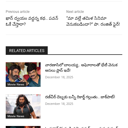
Previous article
Next article
ఖాన్ ద్వయం వద్దన్న కథ.. పవన్
“మా వల్లే తమిళ సినిమా
ఓకే చేస్తారా?
వెనుకబడిందా?” పా. రంజిత్ ఫైర్!
RELATED ARTICLES
వారణాసిలో బాలయ్య.. అఘోరాలతో భేటీ వెనుక
అసలు ప్లాన్ ఇదే!
December 18, 2025
Movie News
రణ్‌వీర్ దెబ్బకు బన్నీ రికార్డ్ గల్లంతు.. జాక్‌పాట్!
December 18, 2025
Movie News