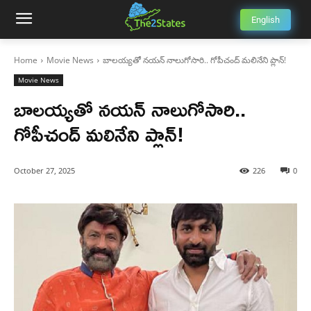
English
Home
Movie News
బాలయ్యతో నయన్ నాలుగోసారి.. గోపీచంద్ మలినేని ప్లాన్!
Movie News
బాలయ్యతో నయన్ నాలుగోసారి..
గోపీచంద్ మలినేని ప్లాన్!
October 27, 2025
226
0