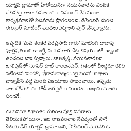
యాక్షన్ డ్రామాలో హీరోయిన్‌గా నయనతారను ఎంపిక
చేసినట్లు తాజా సమాచారం. నవంబర్ 7న పూజా
కార్యక్రమాలతో సినిమాను ప్రారంభించి, డిసెంబర్ నుంచి
రెగ్యులర్ షూటింగ్ మొదలుపెట్టాలని ప్లాన్ చేస్తున్నారట.
అప్పటికి ‘మన శంకర వరప్రసాద్ గారు’ షూటింగ్ దాదాపు
పూర్తవుతుంది కాబట్టి, నయనతార డేట్ల విషయంలో ఇబ్బంది
ఉండదని భావిస్తున్నారు. బాలకృష్ణ, నయనతారలది
టాలీవుడ్‌లో సూపర్ హిట్ కాంబినేషన్. గతంలో వీరిద్దరూ కలిసి
నటించిన ‘సింహా’, ‘శ్రీరామరాజ్యం’, ‘జై సింహా’ చిత్రాలు
బాక్సాఫీస్ వద్ద మంచి విజయాలు సాధించాయి. ఇప్పుడు
నాలుగోసారి ఈ జోడీ తెరపైకి రానుండటం అభిమానులకు
పండగే.
ఈ సినిమా కథాంశం గురించి పూర్తి వివరాలు
తెలియకపోయినా, ఇది రాజవంశాల నేపథ్యంలో సాగే
పీరియాడిక్ యాక్షన్ డ్రామా అని, గోపీచంద్ మలినేని ఓ