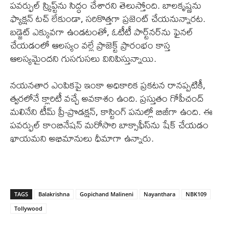
పవర్ఫుల్ స్క్రిప్ట్‌ను సిద్ధం చేశారని తెలుస్తోంది. బాలకృష్ణను
ఫ్యాక్షన్ టచ్ లేకుండా, సరికొత్తగా ప్రజెంట్ చేయనున్నారట.
బడ్జెట్ ఎక్కువగా ఉండటంతో, ఓటీటీ పార్ట్‌నర్‌ను ఫైనల్
చేయడంలో ఆలస్యం వల్లే ప్రాజెక్ట్ ప్రారంభం కాస్త
ఆలస్యమైందని గుసగుసలు వినిపిస్తున్నాయి.
నయనతార ఎంపికపై ఇంకా అధికారిక ప్రకటన రానప్పటికీ,
త్వరలోనే క్లారిటీ వచ్చే అవకాశం ఉంది. ప్రస్తుతం గోపీచంద్
మలినేని టీమ్ ప్రీ-ప్రొడక్షన్, కాస్టింగ్ పనుల్లో బిజీగా ఉంది. ఈ
పవర్ఫుల్ కాంబినేషన్ మరోసారి బాక్సాఫీస్‌ను షేక్ చేయడం
ఖాయమని అభిమానులు ధీమాగా ఉన్నారు.
TAGS
Balakrishna
Gopichand Malineni
Nayanthara
NBK109
Tollywood