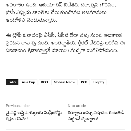
అవకాశం ఉంది. ఆసియా కప్‌ విజేతకు దక్కాల్సిన గౌరవం,
ట్రోఫీ ఎప్పుడు భారత్‌కు చేరుతుందోనని అభిమానులు
ఆందోళన చెందుతున్నారు.
ఈ ట్రోఫీ వివాదంపై ఏసీసీ, పీసీబీ లేదా నఖ్వీ నుంచి అధికారిక
ప్రకటన రావాల్సి ఉంది. అంతర్జాతీయ క్రికెట్ వేదికపై జరిగిన ఈ
పరిణామం క్రీడాస్ఫూర్తికే మాయని మచ్చగా మిగిలిపోనుంది.
TAGS
Asia Cup
BCCI
Mohsin Naqvi
PCB
Trophy
Previous article
Next article
మైనర్ల ఆస్తి హక్కులకు సుప్రీంకోర్టు
కర్నూలు బస్సు విషాదం: కంటతడి
రక్షణ కవచం!
పెట్టించే దృశ్యాలు!