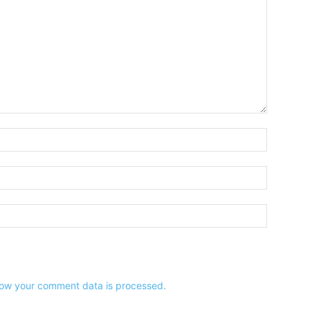
Name:*
Email:*
Website:
ow your comment data is processed.