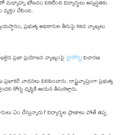
ో మధ్యాహ్న భోజనం వికటించి విద్యార్థులు అస్వస్థతకు
వ్యక్తం చేసింది.
స్థానం, ప్రభుత్వ అధికారుల తీరుపై కఠిన వ్యాఖ్యలు
లైన ప్రజా ప్రయోజన వ్యాజ్యంపై
హైకోర్టు
విచారణ
్రభాకర్‌ వాదనలు వినిపించారు. రాష్ట్రవ్యాప్తంగా ప్రభుత్వ
ని కోర్టు దృష్టికి ఆయన తీసుకెళ్లారు.
ులు ఏం చేస్తున్నారు? విద్యార్థుల ప్రాణాలు పోతే తప్ప