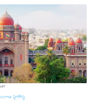
OURT
లంగాణ హైకోర్టు