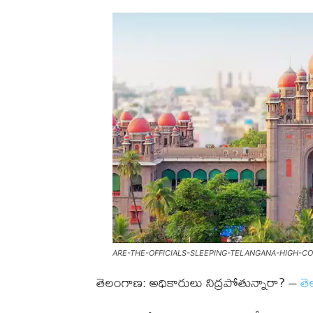
ARE-THE-OFFICIALS-SLEEPING-TELANGANA-HIGH-C
తెలంగాణ: అధికారులు నిద్రపోతున్నారా? –
తె