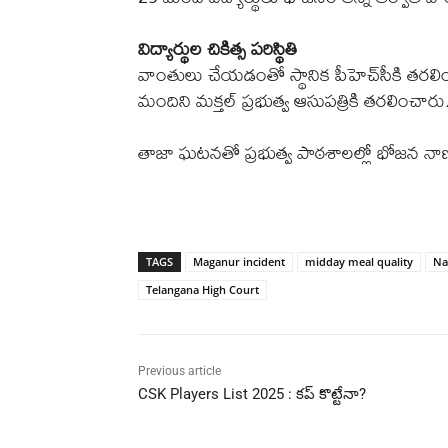
విద్యార్థుల చికిత్స పరిస్థితి
వాంతులు చేయడంతో స్థానిక పీహెచ్‌సీకి తరలించ
మందిని మక్తల్‌ ప్రభుత్వ ఆసుపత్రికి తరలించారు
తాజా ఘటనతో ప్రభుత్వ పాఠశాలల్లో భోజన నాణ్యతప
TAGS
Maganur incident
midday meal quality
Na
Telangana High Court
Previous article
CSK Players List 2025 : కప్ కొట్టేనా?