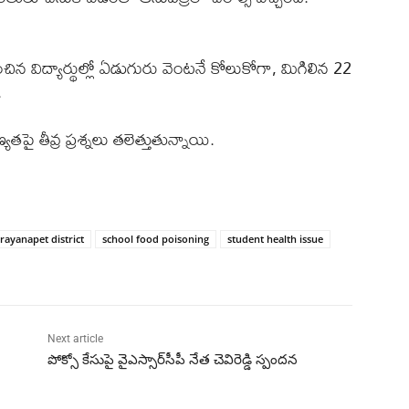
ిన విద్యార్థుల్లో ఏడుగురు వెంటనే కోలుకోగా, మిగిలిన 22
.
ై తీవ్ర ప్రశ్నలు తలెత్తుతున్నాయి.
rayanapet district
school food poisoning
student health issue
Next article
పోక్సో కేసుపై వైఎస్సార్‌సీపీ నేత చెవిరెడ్డి స్పందన