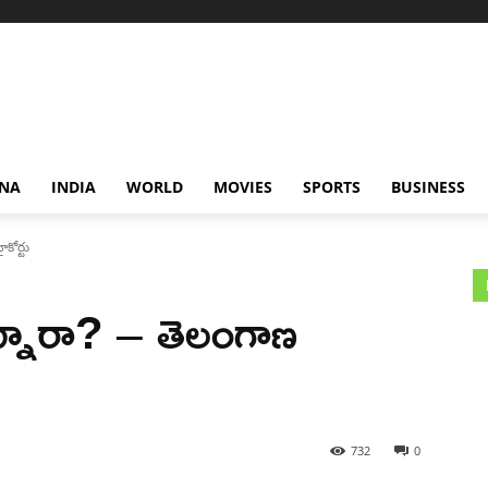
NA
INDIA
WORLD
MOVIES
SPORTS
BUSINESS
కోర్టు
న్నారా? – తెలంగాణ
732
0