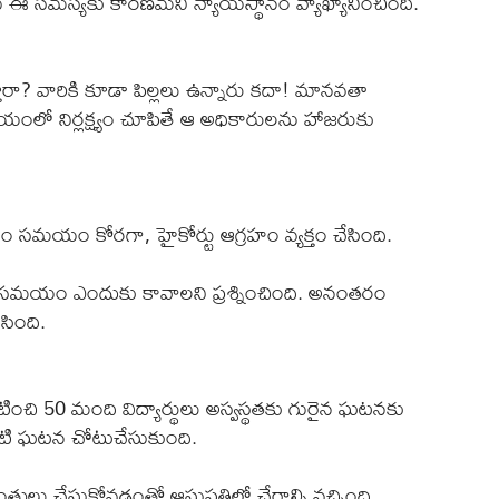
ే ఈ సమస్యకు కారణమని న్యాయస్థానం వ్యాఖ్యానించింది.
స్తారా? వారికి కూడా పిల్లలు ఉన్నారు కదా! మానవతా
షయంలో నిర్లక్ష్యం చూపితే ఆ అధికారులను హాజరుకు
ారం సమయం కోరగా, హైకోర్టు ఆగ్రహం వ్యక్తం చేసింది.
ంత సమయం ఎందుకు కావాలని ప్రశ్నించింది. అనంతరం
సింది.
ించి 50 మంది విద్యార్థులు అస్వస్థతకు గురైన ఘటనకు
ి ఘటన చోటుచేసుకుంది.
ంతులు చేసుకోవడంతో ఆసుపత్రిలో చేరాల్సి వచ్చింది.