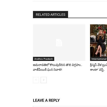
RELATED ARTICLES
Andhra Pradesh
International
అమరావతిలో కొలువుదీరిన తొలి విగ్రహం..
క్రిస్మస్ వేళ ట్
వాజ్‌పేయికి ఘన నివాళి!
శాంటా’ వస్తే..
LEAVE A REPLY