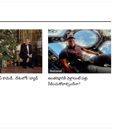
National
రంప్ కామెడీ.. దేశంలోకి ‘బ్యాడ్
అంతరిక్షానికి వెళ్లాలంటే పళ్లు
పీకించుకోవాల్సిందేనా?