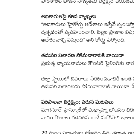
పాఠశాలల భోజన నాణ్యతను నిర్లక్ష్యం చేయడమ
అధికారులపై కఠిన వ్యాఖ్యలు
‘‘అధికారులు హైకోర్టు ఆదేశాలు ఇస్తేనే స్పంది
దృక్పథంతో వ్యవహరించాలి. పిల్లల ప్రాణాల వి
ఆదేశించాల్సి వస్తుంది’’ అని కోర్టు పేర్కొంది.
తదుపరి విచారణ సోమవారానికి వాయిదా
ప్రభుత్వ న్యాయవాదులు కౌంటర్‌ ఫైలింగ్‌కు వ
జిల్లా స్థాయిలో వివరాలు సేకరించడానికి అ
తదుపరి విచారణను సోమవారానికి వాయిదా వే
పరిపాలనా నిర్లక్ష్యం: వరుస ఘటనలు
మాగనూర్‌ హైస్కూల్‌లో మధ్యాహ్న భోజనం వికట
వారం రోజులు గడవకముందే మరోసారి ఇలాంట
29 మంది విద్యార్థులు భోజనం తిన్న తర్వాత వా