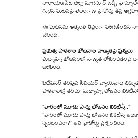
నారాయణపేట జిల్లా మాగనూర్‌ జడ్పీ హైస్కూల్‌ల
గురైన ఘటనపై తెలంగాణ హైకోర్టు తీవ్ర ఆగ్రహం 
ఈ ఘటనను అత్యంత తీవ్రంగా పరిగణించిన న్యాయ
చేసింది.
ప్రభుత్వ పాఠశాల భోజనాల నాణ్యతపై ప్రశ్నలు
మద్యాహ్న భోజనంలో నాణ్యత లోపించడంపై దాఖ
జరిపింది.
పిటిషనర్‌ తరఫున సీనియర్‌ న్యాయవాది చిక్కుడు ప
పాఠశాలల్లో తరచూ మధ్యాహ్న భోజనం వికటిస్తోంద
‘‘వారంలో మూడు సార్లు భోజనం వికటిస్తే..’’
‘‘వారంలో మూడు సార్లు భోజనం వికటిస్తే అధికార
స్పందించరా?’’ అని హైకోర్టు ప్రశ్నించింది.