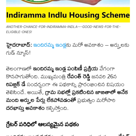
ANOTHER-CHANCE-FOR-INDIRAMMA-INDLA-–-GOOD-NEWS-FOR-THE-
ELIGIBLE-ONES!
హైదరాబాద్:
ఇందిరమ్మ ఇండ్ల
కు మరో అవకాశం – అర్హులకు
గుడ్ న్యూస్!
తెలంగాణలో
ఇందిరమ్మ ఇండ్ల పంపిణీ ప్రక్రియ
వేగంగా
కొనసాగుతోంది. ముఖ్యమంత్రి
రేవంత్ రెడ్డి
జనవరి 26న
రిపబ్లిక్ డే
సందర్భంగా ఈ పథకాన్ని ప్రారంభించిన విషయం
తెలిసిందే. అయితే,
గ్రామ సభల్లో ప్రకటించిన జాబితాలో అనేక
మంది అర్హుల పేర్లు లేకపోవడంతో
ప్రభుత్వం మరోసారి
దరఖాస్తు అవకాశం
కల్పిస్తోంది.
గ్రేటర్ పరిధిలో ఆలస్యమైన పథకం