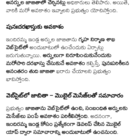
అనర్హుల జాబితాలో చేర్చినట్లు
అధికారులు తెలిపారు. అయితే,
వారికి మరో అవకాశం ఇవ్వాలని ప్రభుత్వం యోచిస్తోంది.
పునఃదరఖాస్తుకు అవకాశం
ఇందిరమ్మ ఇండ్ల అర్హుల జాబితాను
గృహ నిర్మాణ శాఖ
వెబ్‌సైట్‌లో
అందుబాటులో ఉంచేందుకు ఏర్పాట్లు
జరుగుతున్నాయి.
అర్హులుగా నిరూపించుకునేందుకు
మరోసారి దరఖాస్తు చేసుకునే అవకాశం
కల్పిస్తే,
పునఃపరిశీలన
అనంతరం తుది జాబితా
ఖరారు చేయాలని ప్రభుత్వం
భావిస్తోంది.
వెబ్‌సైట్‌లో జాబితా – మొబైల్ మెసేజ్‌లతో సమాచారం
ప్రభుత్వం
జాబితాను వెబ్‌సైట్‌లో ఉంచి, సంబంధిత అర్హులకు
మెసేజ్‌లు పంపే అవకాశం పరిశీలిస్తోంది
. అదనంగా,
ఇందిరమ్మ ఇండ్ల కోసం ప్రత్యేకంగా డెవలప్ చేసిన మొబైల్
యాప్ ద్వారా సమాచారాన్ని అందుబాటులో ఉంచనుంది
.