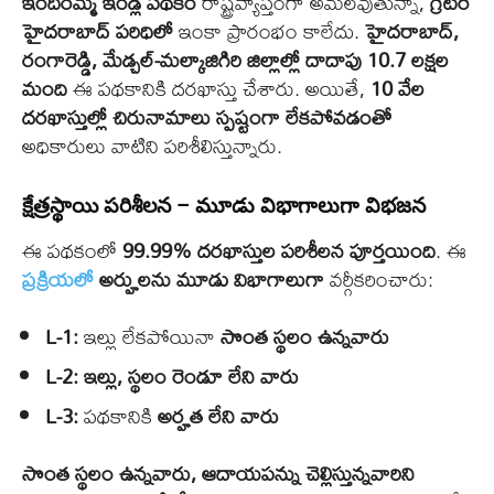
ఇందిరమ్మ ఇండ్ల పథకం
రాష్ట్రవ్యాప్తంగా అమలవుతున్నా,
గ్రేటర్
హైదరాబాద్ పరిధిలో
ఇంకా ప్రారంభం కాలేదు.
హైదరాబాద్,
రంగారెడ్డి, మేడ్చల్-మల్కాజిగిరి జిల్లాల్లో దాదాపు 10.7 లక్షల
మంది
ఈ పథకానికి దరఖాస్తు చేశారు. అయితే,
10 వేల
దరఖాస్తుల్లో చిరునామాలు స్పష్టంగా లేకపోవడంతో
అధికారులు వాటిని పరిశీలిస్తున్నారు.
క్షేత్రస్థాయి పరిశీలన – మూడు విభాగాలుగా విభజన
ఈ పథకంలో
99.99% దరఖాస్తుల పరిశీలన పూర్తయింది
. ఈ
ప్రక్రియలో
అర్హులను మూడు విభాగాలుగా
వర్గీకరించారు:
L-1:
ఇల్లు లేకపోయినా
సొంత స్థలం ఉన్నవారు
L-2:
ఇల్లు, స్థలం రెండూ లేని వారు
L-3:
పథకానికి
అర్హత లేని వారు
సొంత స్థలం ఉన్నవారు, ఆదాయపన్ను చెల్లిస్తున్నవారిని