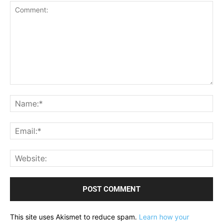
Comment:
Na
Ema
Web
This site uses Akismet to reduce spam.
Learn how your