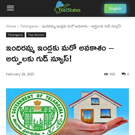
English
Home
Telangana
ఇందిరమ్మ ఇండ్లకు మరో అవకాశం – అర్హులకు గుడ్ న్యూస్!
Telangana
Top Stories
ఇందిరమ్మ ఇండ్లకు మరో అవకాశం –
అర్హులకు గుడ్ న్యూస్!
February 28, 2025
655
0