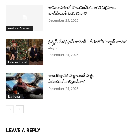
అమరావతిలో కొలువుదీరిన తొలి విగ్రహం..
వాజ్‌పేయికి ఘన నివాళి!
December 25, 2025
Andhra Pradesh
క్రిస్మస్ వేళ ట్రంప్ కామెడీ.. దేశంలోకి ‘బ్యాడ్ శాంటా’
వస్తే..
December 25, 2025
International
అంతరిక్షానికి వెళ్లాలంటే పళ్లు
పీకించుకోవాల్సిందేనా?
December 25, 2025
National
LEAVE A REPLY