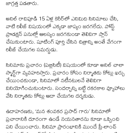
జాగ్రత్త పడతారు.
అనిల్ రావిపూడి 15 ఏళ్ల కెరీర్‌లో ఎనిమిది సినిమాలు చేసి,
వాటి రిలీజ్ విషయంలో ఎక్కడా జాప్యం జరగలేదు. పోస్ట్
ప్రొడక్షన్ పనుల్లో ఆలస్యం జరగకుండా తెలివిగా ప్లాన్
చేసుకుంటారు. షూటింగ్ పూర్తి చేసిన చిత్రాన్ని అంతే వేగంగా
రిలీజ్ చేయగల సమర్థుడు.
సినిమాకు ప్రచారం (పబ్లిసిటీ) విషయంలో కూడా అనిల్ చాలా
స్మార్ట్‌గా వ్యవహరిస్తారు. ప్రచారం కోసం నిర్మాతకు కోట్లు ఖర్చు
చేయించకుండా, సినిమాలో నటీనటులనే తెలివిగా
వినియోగించుకుంటారు. సందర్భాన్ని బట్టి రకరకాల వ్యూహాలు
వేసి నిర్మాతకు కోట్లు ఆదా చేయగల దర్శకుడు.
ఉదాహరణకు, ‘మ‌న శంవ‌క‌ర ప్ర‌సాద్ గారు’ సినిమాలో
ప్రచారానికి దూరంగా ఉండే నయనతారను కూడా ఒప్పించి
పని చేయించారు. సినిమా ప్రారంభానికి ముందే ప్రీ-లాంచ్