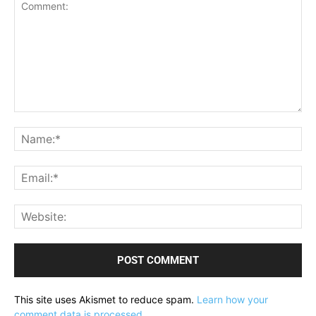
Comment:
Na
Ema
Web
This site uses Akismet to reduce spam.
Learn how your
comment data is processed.