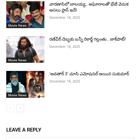
వారణాసిలో బాలయ్య.. అఘోరాలతో భేటీ వెనుక
అసలు ప్లాన్ ఇదే!
December 18, 2025
Movie News
రణ్‌వీర్ దెబ్బకు బన్నీ రికార్డ్ గల్లంతు.. జాక్‌పాట్!
December 18, 2025
Movie News
‘అవతార్ 3’ చూసి ఎమోషనల్ అయిన సుకుమార్
December 18, 2025
Movie News
LEAVE A REPLY