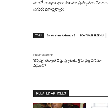
నుంచే యథావిధిగా సినిమా ప్రదర్శనలు మొదలవుతా
ఎదురుచూస్తున్నారు.
TAGS
Balakrishna Akhanda 2
BOYAPATI SREENU
Previous article
‘కన్నప్ప’ తర్వాత విష్ణు స్ట్రాటజీ.. శ్రీను వైట్ల సినిమా
ఏమైంది?
RELATED ARTICLES