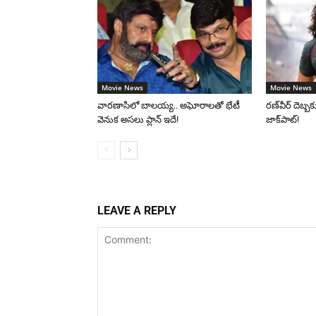
Movie News
Movie News
వారణాసిలో బాలయ్య.. అఘోరాలతో భేటీ
రణ్‌వీర్ దెబ్బకు
వెనుక అసలు ప్లాన్ ఇదే!
జాక్‌పాట్!
LEAVE A REPLY