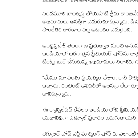
akhanda-2-premiere-shows-canceled-technical-issues-ove
నందమూరి బాలకృష్ణ బోయపాటి శ్రీను కాంబినేషన
అభిమానులు ఆసక్తిగా ఎదురుచూస్తున్నారు. డి
సాంకేతిక కారణాల వల్ల ఆటంకం ఎదురైంది.
ఆంధ్రప్రదేశ్ తెలంగాణ ప్రభుత్వాల నుంచి అనుమ
ఇండియాలో జరగాల్సిన ప్రీమియర్ షోస్‌ను క్యాన్సిల్
టికెట్లు బుక్ చేసుకున్న అభిమానులు నిరాశకు
“మేము మా వంతు ప్రయత్నం చేశాం, కానీ కొన్ని 
ఇచ్చారు. కంటెంట్ డెలివరీలో ఆలస్యం లేదా క
భావిస్తున్నారు.
ఈ క్యాన్సిలేషన్ కేవలం ఇండియాలోని ప్రీమియర్స్ 
యథావిధిగా షెడ్యూల్ ప్రకారం జరుగుతాయని మే
రెగ్యులర్ షోస్ ఎర్లీ మార్నింగ్ షోస్ కు ఎలా