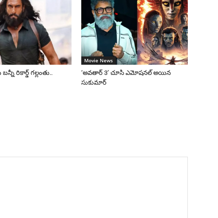
Movie News
 బన్నీ రికార్డ్ గల్లంతు..
‘అవతార్ 3’ చూసి ఎమోషనల్ అయిన
సుకుమార్