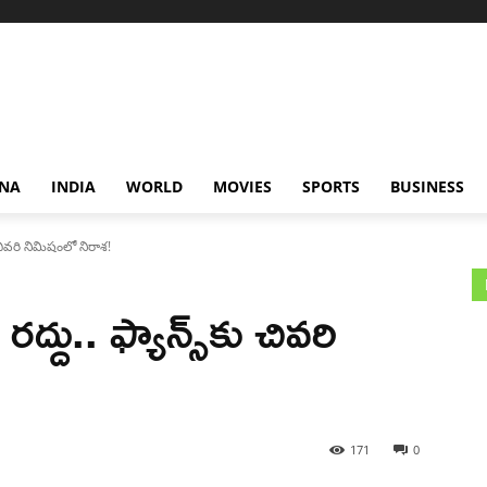
NA
INDIA
WORLD
MOVIES
SPORTS
BUSINESS
ు చివరి నిమిషంలో నిరాశ!
్దు.. ఫ్యాన్స్‌కు చివరి
171
0