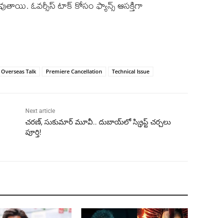
యి. ఓవర్సీస్ టాక్ కోసం ఫ్యాన్స్ ఆసక్తిగా
Overseas Talk
Premiere Cancellation
Technical Issue
Next article
చరణ్, సుకుమార్ మూవీ.. దుబాయ్‌లో స్క్రిప్ట్ చర్చలు
పూర్తి!