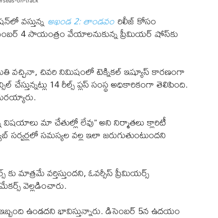
rseas-on-track
్‌లో వస్తున్న
అఖండ 2: తాండవం
రిలీజ్ కోసం
సెంబర్ 4 సాయంత్రం వేయాలనుకున్న ప్రీమియర్ షోస్‌కు
తి వచ్చినా, చివరి నిమిషంలో టెక్నికల్ ఇష్యూస్ కారణంగా
 చేస్తున్నట్లు 14 రీల్స్ ప్లస్ సంస్థ అధికారికంగా తెలిపింది.
 గురయ్యారు.
విషయాలు మా చేతుల్లో లేవు” అని నిర్మాతలు క్లారిటీ
్యూబ్ సర్వర్లలో సమస్యల వల్ల ఇలా జరుగుతుంటుందని
కు మాత్రమే వర్తిస్తుందని, ఓవర్సీస్ ప్రీమియర్స్
కర్స్ వెల్లడించారు.
ంటి ఇబ్బంది ఉండదని భావిస్తున్నారు. డిసెంబర్ 5న ఉదయం