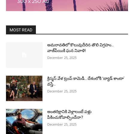
MOST READ
అమరావతిలో కొలువుదీరిన తొలి విగ్రహం..
వాజ్‌పేయికి ఘన నివాళి!
December 25, 2025
క్రిస్మస్ వేళ ట్రంప్ కామెడీ.. దేశంలోకి ‘బ్యాడ్ శాంటా’
వస్తే..
December 25, 2025
అంతరిక్షానికి వెళ్లాలంటే పళ్లు
పీకించుకోవాల్సిందేనా?
December 25, 2025