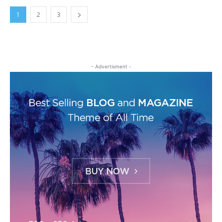
1
2
3
- Advertisment -