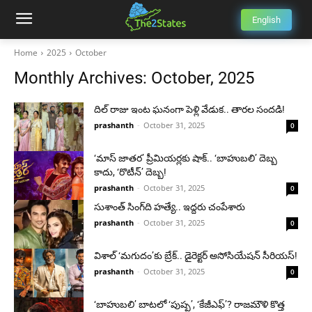
English
Home
2025
October
Monthly Archives: October, 2025
దిల్ రాజు ఇంట ఘనంగా పెళ్లి వేడుక.. తారల సందడి!
prashanth
-
October 31, 2025
0
‘మాస్ జాతర’ ప్రీమియర్లకు షాక్.. ‘బాహుబలి’ దెబ్బ
కాదు, ‘రొటీన్’ దెబ్బ!
prashanth
-
October 31, 2025
0
సుశాంత్ సింగ్‌ది హత్యే.. ఇద్దరు చంపేశారు
prashanth
-
October 31, 2025
0
విశాల్ ‘మగుదం’కు బ్రేక్.. డైరెక్టర్ అసోసియేషన్ సీరియస్!
prashanth
-
October 31, 2025
0
‘బాహుబలి’ బాటలో ‘పుష్ప’, ‘కేజీఎఫ్’? రాజమౌళి కొత్త