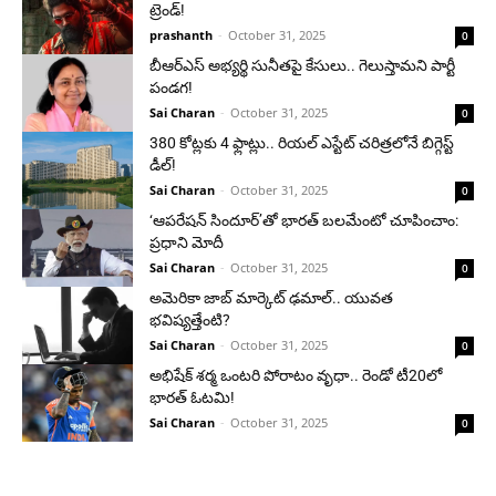
ట్రెండ్!
prashanth
-
October 31, 2025
0
బీఆర్ఎస్ అభ్యర్థి సునీతపై కేసులు.. గెలుస్తామని పార్టీ
పండగ!
Sai Charan
-
October 31, 2025
0
380 కోట్లకు 4 ఫ్లాట్లు.. రియల్ ఎస్టేట్ చరిత్రలోనే బిగ్గెస్ట్
డీల్!
Sai Charan
-
October 31, 2025
0
‘ఆపరేషన్ సిందూర్’తో భారత్ బలమేంటో చూపించాం:
ప్రధాని మోదీ
Sai Charan
-
October 31, 2025
0
అమెరికా జాబ్ మార్కెట్ ఢమాల్.. యువత
భవిష్యత్తేంటి?
Sai Charan
-
October 31, 2025
0
అభిషేక్ శర్మ ఒంటరి పోరాటం వృధా.. రెండో టీ20లో
భారత్ ఓటమి!
Sai Charan
-
October 31, 2025
0