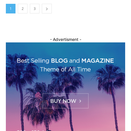
1
2
3
- Advertisment -