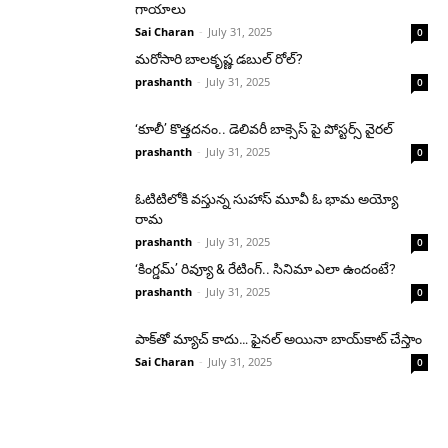
గాయాలు
Sai Charan
-
July 31, 2025
0
మరోసారి బాలకృష్ణ డబుల్ రోల్?
prashanth
-
July 31, 2025
0
‘కూలీ’ కొత్తదనం.. డెలివరీ బాక్సెస్ పై పోస్టర్స్ వైరల్
prashanth
-
July 31, 2025
0
ఓటిటిలోకి వస్తున్న సుహాస్ మూవీ ఓ భామ అయ్యో
రామ
prashanth
-
July 31, 2025
0
‘కింగ్డమ్’ రివ్యూ & రేటింగ్.. సినిమా ఎలా ఉందంటే?
prashanth
-
July 31, 2025
0
పాక్‌తో మ్యాచ్ కాదు… ఫైనల్ అయినా బాయ్‌కాట్ చేస్తాం
Sai Charan
-
July 31, 2025
0