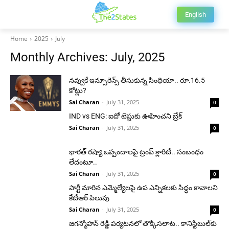
English
Home
2025
July
Monthly Archives: July, 2025
నవ్వుకే ఇన్సూరెన్స్‌ తీసుకున్న సింథియా.. రూ.16.5
కోట్లు?
Sai Charan
-
July 31, 2025
0
IND vs ENG: ఐదో టెస్టుకు ఊహించని బ్రేక్
Sai Charan
-
July 31, 2025
0
భారత్ రష్యా ఒప్పందాలపై ట్రంప్ క్లారిటీ.. సంబంధం
లేదంటూ..
Sai Charan
-
July 31, 2025
0
పార్టీ మారిన ఎమ్మెల్యేలపై ఉప ఎన్నికలకు సిద్ధం కావాలని
కేటీఆర్ పిలుపు
Sai Charan
-
July 31, 2025
0
జగన్మోహన్ రెడ్డి పర్యటనలో తొక్కిసలాట.. కానిస్టేబుల్‌కు