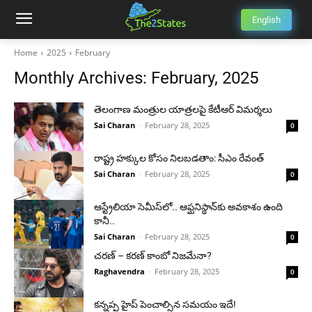
English
Home
2025
February
Monthly Archives: February, 2025
తెలంగాణ మంత్రుల యాత్రలపై కేటీఆర్ విమర్శలు
Sai Charan
-
February 28, 2025
0
రాష్ట్ర హక్కుల కోసం నిలబడతాం: సీఎం రేవంత్
Sai Charan
-
February 28, 2025
0
ఆస్ట్రేలియా సెమీస్‌లో.. ఆఫ్ఘనిస్థాన్‌కు అవకాశం ఉంది
కానీ..
Sai Charan
-
February 28, 2025
0
చరణ్ – కరణ్ కాంబో నిజమేనా?
Raghavendra
-
February 28, 2025
0
కన్నప్ప హైప్ పెంచాల్సిన సమయం ఇదే!