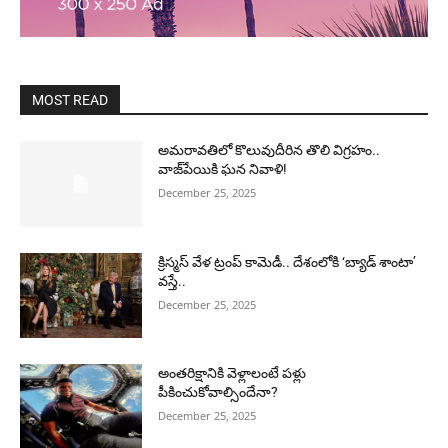
MOST READ
అమరావతిలో కొలువుదీరిన తొలి విగ్రహం..
వాజ్‌పేయికి ఘన నివాళి!
December 25, 2025
క్రిస్మస్ వేళ ట్రంప్ కామెడీ.. దేశంలోకి ‘బ్యాడ్ శాంటా’
వస్తే..
December 25, 2025
అంతరిక్షానికి వెళ్లాలంటే పళ్లు
పీకించుకోవాల్సిందేనా?
December 25, 2025