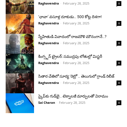
Raghavendra
-
February 28, 2025
0
‘ఛావా’ వసూళ్ల దూకుడు.. 500 కోట్ల దిశగా!
Raghavendra
-
February 28, 2025
0
స్నేహితుడి వివాదంలో రాజమౌళి మౌనంగానే..?
Raghavendra
-
February 28, 2025
0
కింగ్స్టన్ ట్రైలర్: సముద్రపు లోతుల్లో మిస్టరీ
Raghavendra
-
February 28, 2025
0
సితార చేతిలో సూర్య ‘రెట్రో’.. తెలుగులో గ్రాండ్ రిలీజ్
Raghavendra
-
February 28, 2025
0
స్కైప్‌కు గుడ్‌బై.. టెక్నాలజీ మార్పులతో విరామం
Sai Charan
-
February 28, 2025
0