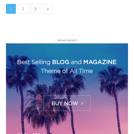
1
2
3
- Advertisment -