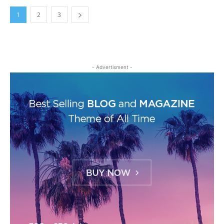
1
2
3
- Advertisment -