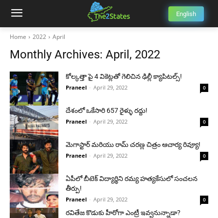
English
Home
2022
April
Monthly Archives: April, 2022
కోల్కత్తా పై 4 వికెట్లతో గెలిచిన ఢిల్లీ క్యాపిటల్స్!
Praneel
-
April 29, 2022
0
దేశంలో ఒకేసారి 657 రైళ్ళు రద్దు!
Praneel
-
April 29, 2022
0
మెగాస్టార్ మరియు రామ్‌ చరణ్ల చిత్రం ఆచార్య రివ్యూ!
Praneel
-
April 29, 2022
0
ఏపీలో బీటెక్‌ విద్యార్థిని రమ్య హత్యకేసులో సంచలన
తీర్పు!
Praneel
-
April 29, 2022
0
రవితేజ కొడుకు హీరోగా ఎంట్రీ ఇవ్వనున్నాడా?