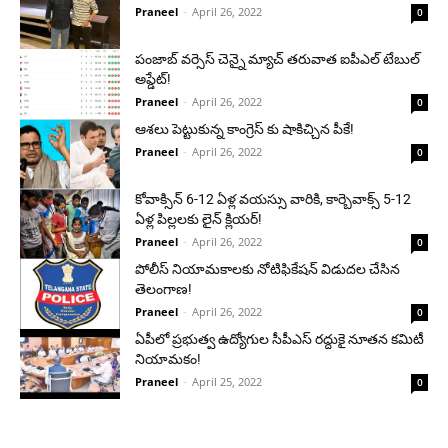
Praneel
-
April 26, 2022
0
పంజాబ్ వర్సెస్ చెన్నై మ్యాచ్ తరువాత ఐపీఎల్ టేబుల్
అప్డేట్!
Praneel
-
April 26, 2022
0
ఆశలు పెట్టుకున్న కాంగ్రెస్ కు షాకిచ్చిన పీకే!
Praneel
-
April 26, 2022
0
కోవాక్సిన్ 6-12 ఏళ్ల వయస్సు వారికి, కార్బెవాక్స్ 5-12
ఏళ్ల పిల్లలకు లైన్ క్లియర్!
Praneel
-
April 26, 2022
0
పోలీస్ నియామకాలకు నోటిఫికేషన్ విడుదల చేసిన
తెలంగాణ!
Praneel
-
April 26, 2022
0
ఏపీలో ప్రభుత్వ ఉద్యోగుల సీపీఎస్ రద్దుకై నూతన కమిటీ
నియామకం!
Praneel
-
April 25, 2022
0