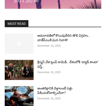
MOST READ
అమరావతిలో కొలువుదీరిన తొలి విగ్రహం..
వాజ్‌పేయికి ఘన నివాళి!
December 25, 2025
క్రిస్మస్ వేళ ట్రంప్ కామెడీ.. దేశంలోకి ‘బ్యాడ్ శాంటా’
వస్తే..
December 25, 2025
అంతరిక్షానికి వెళ్లాలంటే పళ్లు
పీకించుకోవాల్సిందేనా?
December 25, 2025