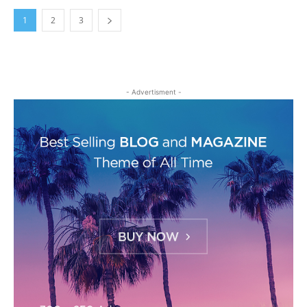
1
2
3
- Advertisment -