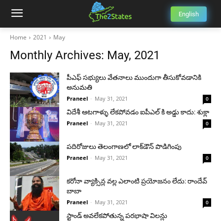
English
Home
2021
May
Monthly Archives: May, 2021
పీఎఫ్​​ సభ్యులు వేతనాలు ముందుగా తీసుకోవడానికి
అనుమతి
Praneel
-
May 31, 2021
0
విదేశీ ఆటగాళ్ళు లేకపోవడం ఐపీఎల్ కి అడ్డు కాదు: శుక్లా
Praneel
-
May 31, 2021
0
పదిరోజులు తెలంగాణలో లాక్‌డౌన్‌ పొడిగింపు
Praneel
-
May 31, 2021
0
కరోనా వ్యాక్సిన్ల వల్ల ఎలాంటి ప్రయోజనం లేదు: రాందేవ్
బాబా
Praneel
-
May 31, 2021
0
స్టాండ్ అవలేకపోతున్న పరభాషా విలన్లు