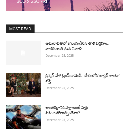
MOST READ
అమరావతిలో కొలువుదీరిన తొలి విగ్రహం..
వాజ్‌పేయికి ఘన నివాళి!
December 25, 2025
క్రిస్మస్ వేళ ట్రంప్ కామెడీ.. దేశంలోకి ‘బ్యాడ్ శాంటా’
వస్తే..
December 25, 2025
అంతరిక్షానికి వెళ్లాలంటే పళ్లు
పీకించుకోవాల్సిందేనా?
December 25, 2025