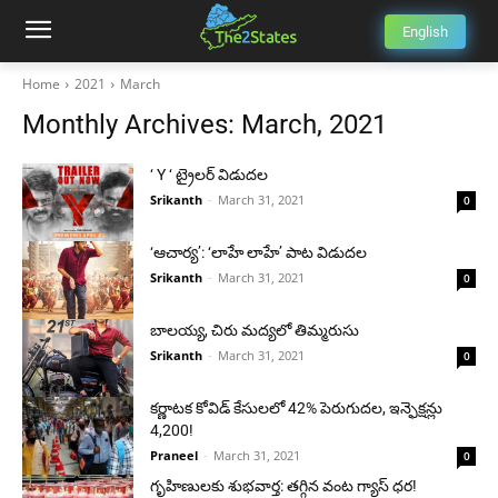
English
Home
2021
March
Monthly Archives: March, 2021
‘ Y ‘ ట్రైలర్ విడుదల
Srikanth
-
March 31, 2021
0
‘ఆచార్య’: ‘లాహే లాహే’ పాట విడుదల
Srikanth
-
March 31, 2021
0
బాలయ్య, చిరు మద్యలో తిమ్మరుసు
Srikanth
-
March 31, 2021
0
కర్ణాటక కోవిడ్ కేసులలో 42% పెరుగుదల, ఇన్ఫెక్షన్లు
4,200!
Praneel
-
March 31, 2021
0
గృహిణులకు శుభవార్త: తగ్గిన వంట గ్యాస్ ధర!