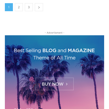
1
2
3
- Advertisment -