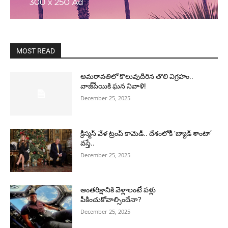
MOST READ
అమరావతిలో కొలువుదీరిన తొలి విగ్రహం..
వాజ్‌పేయికి ఘన నివాళి!
December 25, 2025
క్రిస్మస్ వేళ ట్రంప్ కామెడీ.. దేశంలోకి ‘బ్యాడ్ శాంటా’
వస్తే..
December 25, 2025
అంతరిక్షానికి వెళ్లాలంటే పళ్లు
పీకించుకోవాల్సిందేనా?
December 25, 2025