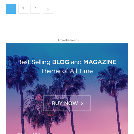
1
2
3
- Advertisment -