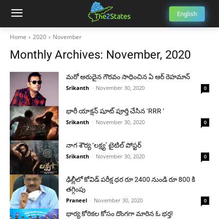
English
Home
2020
November
Monthly Archives: November, 2020
మరో అరుదైన గౌరవం సాధించిన ఏ ఆర్ రెహమాన్
Srikanth
-
November 30, 2020
0
భారీ యాక్షన్ షూట్ పూర్తి చేసిన ‘RRR ‘
Srikanth
-
November 30, 2020
0
నాగ శౌర్య ‘లక్ష్య’ టైటిల్ పోస్టర్
Srikanth
-
November 30, 2020
0
ఢిల్లీలో కోవిడ్ పరీక్ష ధర రూ 2400 నుండి రూ 800 కి
తగ్గింపు
Praneel
-
November 30, 2020
0
భార్య కోరికల కోసం దొంగగా మారిన ఓ భర్త!