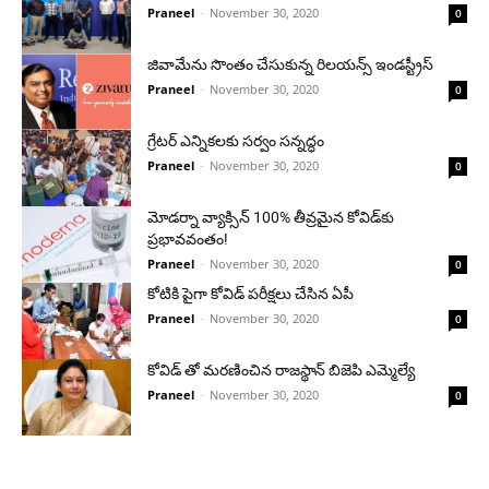
Praneel
-
November 30, 2020
0
జివామేను సొంతం చేసుకున్న రిలయన్స్ ఇండస్ట్రీస్
Praneel
-
November 30, 2020
0
గ్రేటర్ ఎన్నికలకు సర్వం సన్నద్ధం
Praneel
-
November 30, 2020
0
మోడర్నా వ్యాక్సిన్ 100% తీవ్రమైన కోవిడ్‌కు
ప్రభావవంతం!
Praneel
-
November 30, 2020
0
కోటికి పైగా కోవిడ్ పరీక్షలు చేసిన ఏపీ
Praneel
-
November 30, 2020
0
కోవిడ్ తో మరణించిన రాజస్థాన్ బిజెపి ఎమ్మెల్యే
Praneel
-
November 30, 2020
0