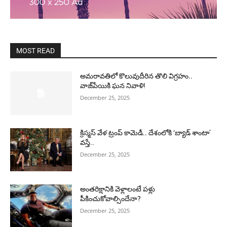
MOST READ
అమరావతిలో కొలువుదీరిన తొలి విగ్రహం..
వాజ్‌పేయికి ఘన నివాళి!
December 25, 2025
క్రిస్మస్ వేళ ట్రంప్ కామెడీ.. దేశంలోకి ‘బ్యాడ్ శాంటా’
వస్తే..
December 25, 2025
అంతరిక్షానికి వెళ్లాలంటే పళ్లు
పీకించుకోవాల్సిందేనా?
December 25, 2025