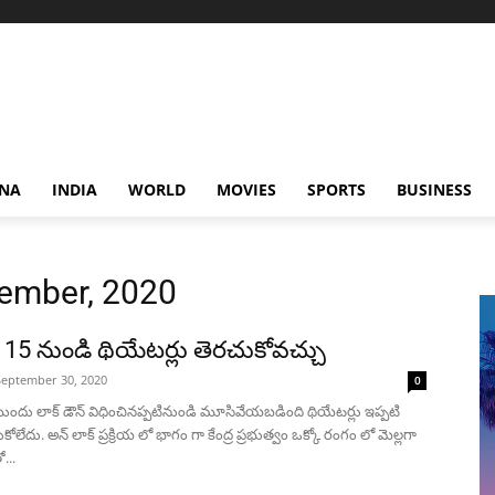
NA
INDIA
WORLD
MOVIES
SPORTS
BUSINESS
tember, 2020
్ 15 నుండి థియేటర్లు తెరచుకోవచ్చు
September 30, 2020
0
ందు లాక్ డౌన్ విధించినప్పటినుండి మూసివేయబడింది థియేటర్లు ఇప్పటి
ోలేదు. అన్ లాక్ ప్రక్రియ లో భాగం గా కేంద్ర ప్రభుత్వం ఒక్కో రంగం లో మెల్లగా
...