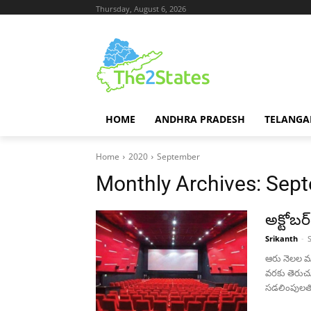
Thursday, August 6, 2026
HOME
ANDHRA PRADESH
TELANGA
Home
2020
September
Monthly Archives: Sep
అక్టోబర
Srikanth
-
ఆరు నెలల ము
వరకు తెరుచుక
సడలింపులతో