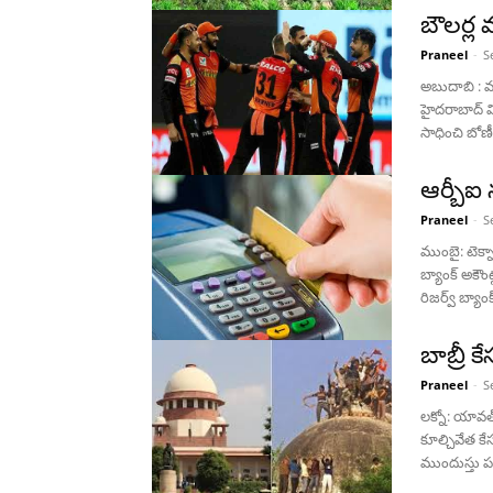
బౌలర్ల వ
Praneel
-
S
అబుదాబి : మం
హైదరాబాద్‌ 
సాధించి బోణీ
ఆర్బీఐ న
Praneel
-
S
ముంబై: టెక్న
బ్యాంక్ అకౌ
రిజర్వ్ బ్యాంక్
బాబ్రీ క
Praneel
-
S
లక్నో: యావత
కూల్చివేత క
ముందుస్తు పథ