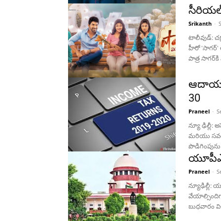
సీరియల్
Srikanth
-
టాలీవుడ్: చక
హీరో 'సాగర
పాత్ర సాగర్‌క
ఆదాయపు
30
Praneel
-
S
న్యూ ఢిల్లీ
మరియు సవరి
పొడిగింపున
యూపీఎస
Praneel
-
S
న్యూఢిల్లీ: య
వేయాల్సిందిగా
బుధవారం విచ