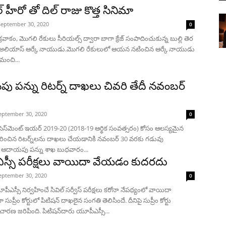
 హీరో తో దిల్ రాజు కొత్త సినిమా
September 30, 2020
0
్రవాకం, మొగలి రేకులు సీరియల్స్ ద్వారా బాగా క్రేజ్ సంపాదించుకున్న బుల్లి తెర
్' అలియాస్ ఆర్కే నాయుడు.మొగలి రేకులులో ఆయన నటించిన ఆర్కే నాయుడు
ి మంచి...
 పన్ను రిటర్న్ దాఖలు చివరి తేదీ నవంబర్
eptember 30, 2020
0
: అసెస్‌మెంట్ ఇయర్ 2019-20 (2018-19 ఆర్థిక సంవత్సరం) కోసం ఆలస్యమైన
ంచిన రిటర్న్‌లను దాఖలు చేయడానికి నవంబర్ 30 వరకు గడువు
ు ఆదాయపు పన్ను శాఖ బుధవారం...
్సీ పరీక్షలు వాయిదా వేయడం కుదరదు
eptember 30, 2020
0
ూపీఎస్సీ నిర్వహించే సివిల్‌ సర్వీస్‌ పరీక్షలు కరోనా నేపథ్యంలో వాయిదా
 సుప్రీం కోర్టులో పిటిషన్‌ దాఖలైన సంగతి తెలిసిందే. దీనిపై సుప్రీం కోర్టు
ారణ జరిపింది. పిటిషన్‌దారు యూపీఎస్సీ...