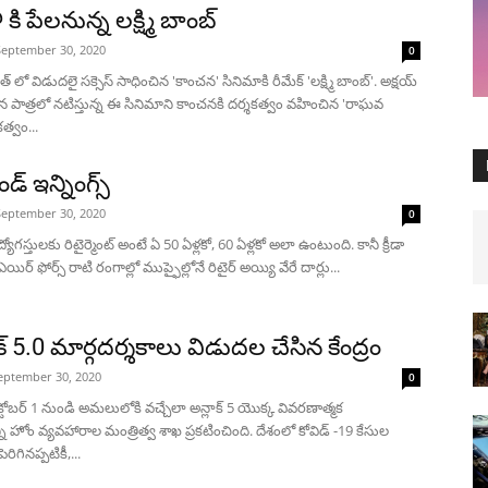
కి పేలనున్న లక్ష్మి బాంబ్
September 30, 2020
0
్ లో విడుదలై సక్సెస్ సాధించిన 'కాంచన' సినిమాకి రీమేక్ 'లక్ష్మి బాంబ్'. అక్షయ్
ాన పాత్రలో నటిస్తున్న ఈ సినిమాని కాంచనకి దర్శకత్వం వహించిన 'రాఘవ
కత్వం...
ండ్ ఇన్నింగ్స్
September 30, 2020
0
యోగస్తులకు రిటైర్మెంట్ అంటే ఏ 50 ఏళ్లకో, 60 ఏళ్లకో అలా ఉంటుంది. కానీ క్రీడా
ఎయిర్ ఫోర్స్ రాటి రంగాల్లో ముప్ఫైల్లోనే రిటైర్ అయ్యి వేరే దార్లు...
్ 5.0 మార్గదర్శకాలు విడుదల చేసిన కేంద్రం
eptember 30, 2020
0
 అక్టోబర్ 1 నుండి అమలులోకి వచ్చేలా అన్లాక్ 5 యొక్క వివరణాత్మక
్ని హోం వ్యవహారాల మంత్రిత్వ శాఖ ప్రకటించింది. దేశంలో కోవిడ్ -19 కేసుల
రిగినప్పటికీ,...