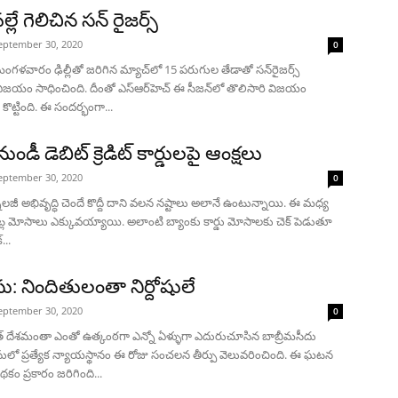
ల్లే గెలిచిన సన్ రైజర్స్
eptember 30, 2020
0
గళవారం ఢిల్లీతో జరిగిన మ్యాచ్‌లో 15 పరుగుల తేడాతో సన్‌రైజర్స్‌
విజయం సాధించింది. దీంతో ఎస్‌ఆర్‌హెచ్‌ ఈ సీజన్‌లో తొలిసారి విజయం
 కొట్టింది. ఈ సందర్భంగా...
ుండీ డెబిట్ క్రెడిట్ కార్డులపై ఆంక్షలు
eptember 30, 2020
0
ాలజీ అభివృద్ధి చెందే కొద్దీ దాని వలన నష్టాలు అలానే ఉంటున్నాయి. ఈ మధ్య
ంట్ల మోసాలు ఎక్కువయ్యాయి. అలాంటి బ్యాంకు కార్డు మోసాలకు చెక్ పెడుతూ
...
ేసు: నిందితులంతా నిర్దోషులే
eptember 30, 2020
0
్ దేశమంతా ఎంతో ఉత్కంఠగా ఎన్నో ఏళ్ళుగా ఎదురుచూసిన బాబ్రీమసీదు
ేసులో ప్రత్యేక న్యాయస్థానం ఈ రోజు సంచలన తీర్పు వెలువరించింది. ఈ ఘటన
కం ప్రకారం జరిగింది...