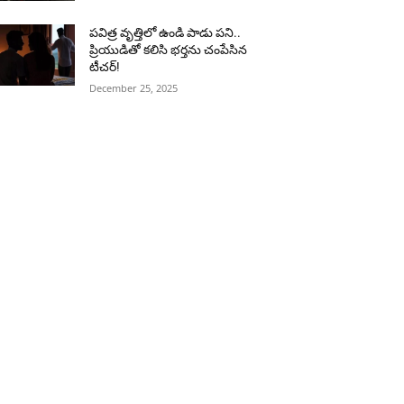
పవిత్ర వృత్తిలో ఉండి పాడు పని..
ప్రియుడితో కలిసి భర్తను చంపేసిన
టీచర్!
December 25, 2025