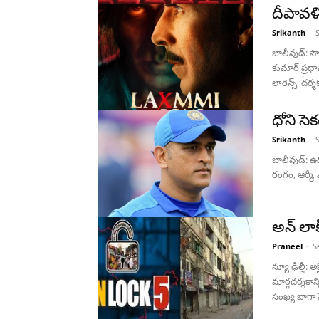
దీపావళి 
Srikanth
-
బాలీవుడ్: సౌత
కుమార్ ప్రధ
లారెన్స్' దర్శ
ధోని సెక
Srikanth
-
బాలీవుడ్: ఉద్
రంగం, ఆర్మీ, 
అన్ లాక
Praneel
-
S
న్యూ ఢిల్లీ:
మార్గదర్శకాన
సంఖ్య బాగా పె