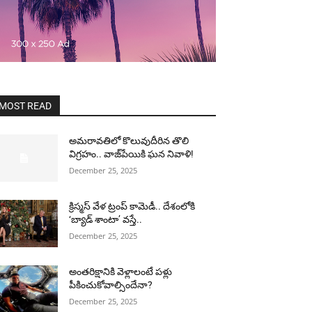
MOST READ
అమరావతిలో కొలువుదీరిన తొలి
విగ్రహం.. వాజ్‌పేయికి ఘన నివాళి!
December 25, 2025
క్రిస్మస్ వేళ ట్రంప్ కామెడీ.. దేశంలోకి
‘బ్యాడ్ శాంటా’ వస్తే..
December 25, 2025
అంతరిక్షానికి వెళ్లాలంటే పళ్లు
పీకించుకోవాల్సిందేనా?
December 25, 2025