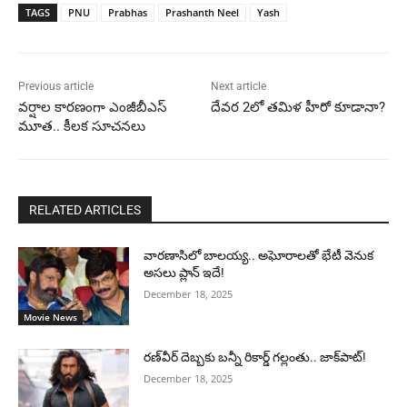
TAGS
PNU
Prabhas
Prashanth Neel
Yash
Previous article
Next article
వర్షాల కారణంగా ఎంజీబీఎస్
దేవర 2లో తమిళ హీరో కూడానా?
మూత.. కీలక సూచనలు
RELATED ARTICLES
వారణాసిలో బాలయ్య.. అఘోరాలతో భేటీ వెనుక
అసలు ప్లాన్ ఇదే!
December 18, 2025
Movie News
రణ్‌వీర్ దెబ్బకు బన్నీ రికార్డ్ గల్లంతు.. జాక్‌పాట్!
December 18, 2025