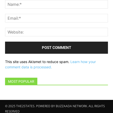
Na
Ema
Web
This site uses Akismet to reduce spam.
Learn how your
comment data is processed.
MOST POPULAR
© 2025 THE2STATES. POWERED BY BUZZAADA NETWORK. ALL RIGHTS
RESERVED