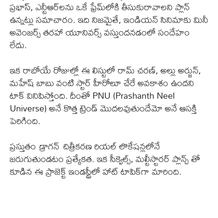
ప్రభాస్, ఎన్టీఆర్‌లను ఒకే ఫ్రేమ్‌లోకి తీసుకురావాలని ప్లాన్
ఉన్నట్లు సమాచారం. ఇది నిజమైతే, ఇండియన్ సినిమాకు మినీ
అవెంజర్స్ తరహా యూనివర్స్ వస్తుందనడంలో సందేహం
లేదు.
ఇక రాబోయే రోజుల్లో ఈ లిస్టులో రామ్ చరణ్, అల్లు అర్జున్,
మహేష్ బాబు వంటి స్టార్ హీరోలూ చేరే అవకాశం ఉందని
టాక్ వినిపిస్తోంది. దీంతో PNU (Prashanth Neel
Universe) అనే కొత్త ట్రెండ్ మొదలవుతుందేమో అనే ఆసక్తి
పెరిగింది.
ప్రస్తుతం డ్రాగన్ చిత్రీకరణ రియల్ లొకేషన్లలోనే
జరుగుతుండటం ప్రత్యేకత. ఇక సీక్వెల్స్, మల్టీస్టారర్ ప్లాన్స్ తో
కూడిన ఈ ప్రాజెక్ట్ ఇండస్ట్రీలో హాట్ టాపిక్‌గా మారింది.