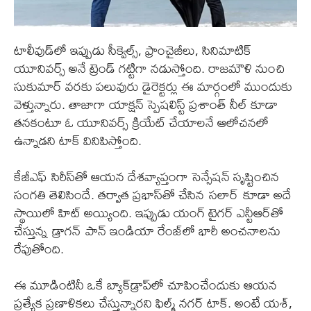
టాలీవుడ్‌లో ఇప్పుడు సీక్వెల్స్, ఫ్రాంచైజీలు, సినిమాటిక్
యూనివర్స్ అనే ట్రెండ్ గట్టిగా నడుస్తోంది. రాజమౌళి నుంచి
సుకుమార్ వరకు పలువురు డైరెక్టర్లు ఈ మార్గంలో ముందుకు
వెళ్తున్నారు. తాజాగా యాక్షన్ స్పెషలిస్ట్ ప్రశాంత్ నీల్ కూడా
తనకంటూ ఓ యూనివర్స్ క్రియేట్ చేయాలనే ఆలోచనలో
ఉన్నాడని టాక్ వినిపిస్తోంది.
కేజీఎఫ్ సిరీస్‌తో ఆయన దేశవ్యాప్తంగా సెన్సేషన్ సృష్టించిన
సంగతి తెలిసిందే. తర్వాత ప్రభాస్‌తో చేసిన సలార్ కూడా అదే
స్థాయిలో హిట్ అయ్యింది. ఇప్పుడు యంగ్ టైగర్ ఎన్టీఆర్‌తో
చేస్తున్న డ్రాగన్ పాన్ ఇండియా రేంజ్‌లో భారీ అంచనాలను
రేపుతోంది.
ఈ మూడింటినీ ఒకే బ్యాక్‌డ్రాప్‌లో చూపించేందుకు ఆయన
ప్రత్యేక ప్రణాళికలు చేస్తున్నారని ఫిల్మ్ నగర్ టాక్. అంటే యశ్,