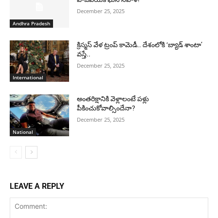
December 25, 2025
Andhra Pradesh
క్రిస్మస్ వేళ ట్రంప్ కామెడీ.. దేశంలోకి ‘బ్యాడ్ శాంటా’
వస్తే..
December 25, 2025
International
అంతరిక్షానికి వెళ్లాలంటే పళ్లు
పీకించుకోవాల్సిందేనా?
December 25, 2025
National
LEAVE A REPLY