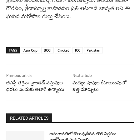
గౌరవం, క్రీడాస్ఫూర్తి కాపాడటం ప్రతి ఆటగాడి బాధ్యత అని ఈ
ఘటన మరోసారి గుర్తు చేసింది.
TAGS
Asia Cup
BCCI
Cricket
ICC
Pakistan
Previous article
Next article
జీఎస్టీ తగ్గినా బ్రాండెడ్ వస్తువుల
మద్యం షాపుల కేటాయింపులో
ధరలు ఎందుకు అలాగే ఉన్నాయి
కొత్త మార్పులు
RELATED ARTICLES
అమరావతిలో కొలువుదీరిన తొలి విగ్రహం..
వాజ్‌పేయికి ఘన నివాళి!