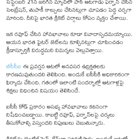
సెప్టెంబర్ 21న జరిగిన మ్యాచ్‌లో పాక్ ఆటగాడు ఫర్హాన్ చేసిన
సెలబ్రేషన్, తుపాకీ కాల్పులు చేసినట్లుగా చూపడం పెద్ద చర్చగా
మారింది. దీనిపై భారత క్రికెట్ వర్గాలు కోపం వ్యక్తం చేశాయి.
ఇక రవూఫ్ చేసిన హావభావాలు కూడా వివాదాస్పదమయ్యాయి.
ఆయన భారత ఫైటర్ జెట్‌లను కూల్చినట్లుగా చూపించడం
క్రీడాస్ఫూర్తికి విరుద్ధమని విమర్శలు వెల్లువెత్తాయి.
బీసీసీఐ
ఈ ప్రవర్తన ఆటలో అనవసర ఉద్రిక్తతలకు
కారణమవుతుందని తెలిపింది. అందుకే ఐసీసీకి అధికారికంగా
ఫిర్యాదు చేసింది. గతంలో ఇలాంటి సందర్భాల్లో ఆటగాళ్లపై
శిక్షలు విధించిన విషయం తెలిసిందే.
ఐసీసీ కోడ్ ప్రకారం అసభ్య హావభావాలు కఠినంగా
నిషేధించబడ్డాయి. కాబట్టి రవూఫ్, ఫర్హాన్‌లపై చర్యలు
తీసుకోవాల్సి వస్తుందని నిపుణులు చెబుతున్నారు.
క్రికెట్‌ను జెంటిల్‌మెన్స్ గేమ్‌గా పరిగణిస్తారు. అందుకే ఆటలో