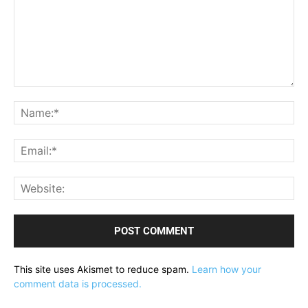
Comment:
Na
Ema
Web
This site uses Akismet to reduce spam.
Learn how your
comment data is processed.