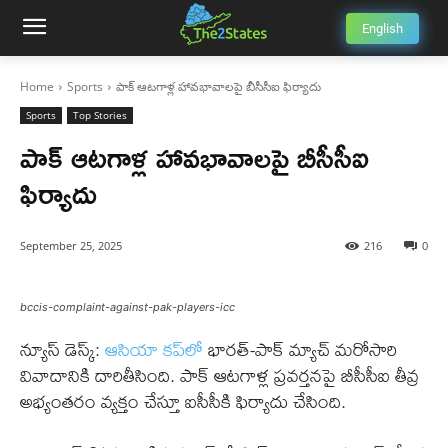
English
Home
Sports
పాక్ ఆటగాళ్ల హావభావాలపై బీసీసీఐ ఫిర్యాదు
Sports
Top Stories
పాక్ ఆటగాళ్ల హావభావాలపై బీసీసీఐ
ఫిర్యాదు
September 25, 2025
216
0
bccis-complaint-against-pak-players-icc
న్యూస్ డెస్క్:
ఆసియా కప్‌లో
భారత్-పాక్ మ్యాచ్ మరోసారి
వివాదానికి దారితీసింది. పాక్ ఆటగాళ్ల ప్రవర్తనపై బీసీసీఐ తీవ్ర
అభ్యంతరం వ్యక్తం చేస్తూ ఐసీసీకి ఫిర్యాదు చేసింది.