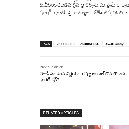
ధృవీకరించబడిన గ్రీన్ క్రాకర్స్‌ను మాత్రమే కాల
ప్రతి గ్రీన్ క్రాకర్‌పైనా క్యూఆర్ కోడ్ తప్పనిసరి
TAGS
Air Pollution
Asthma Risk
Diwali safety
Previous article
మోడీ సంచలన నిర్ణయం: రష్యా ఆయిల్ కొనుగోలుకు
భారత్ బ్రేక్?
RELATED ARTICLES