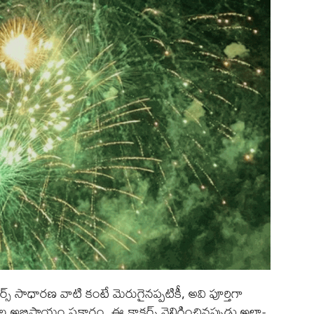
ర్స్ సాధారణ వాటి కంటే మెరుగైనప్పటికీ, అవి పూర్తిగా
ిప్రాయం ప్రకారం, ఈ క్రాకర్స్ వెలిగించినప్పుడు అల్ట్రా-