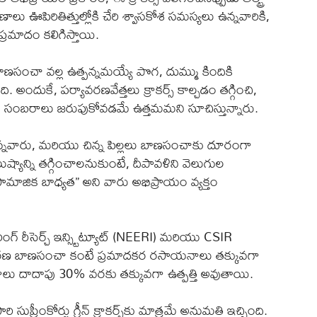
 కణాలు ఊపిరితిత్తుల్లోకి చేరి శ్వాసకోశ సమస్యలు ఉన్నవారికి,
ప్రమాదం కలిగిస్తాయి.
ణసంచా వల్ల ఉత్పన్నమయ్యే పొగ, దుమ్ము కిందికి
అందుకే, పర్యావరణవేత్తలు క్రాకర్స్ కాల్చడం తగ్గించి,
రా సంబరాలు జరుపుకోవడమే ఉత్తమమని సూచిస్తున్నారు.
నవారు, మరియు చిన్న పిల్లలు బాణసంచాకు దూరంగా
్యాన్ని తగ్గించాలనుకుంటే, దీపావళిని వెలుగుల
జిక బాధ్యత” అని వారు అభిప్రాయం వ్యక్తం
ినీరింగ్ రీసెర్చ్ ఇన్స్టిట్యూట్ (NEERI) మరియు CSIR
ాధారణ బాణసంచా కంటే ప్రమాదకర రసాయనాలు తక్కువగా
ారాలు దాదాపు 30% వరకు తక్కువగా ఉత్పత్తి అవుతాయి.
సుప్రీంకోర్టు గ్రీన్ క్రాకర్స్‌కు మాత్రమే అనుమతి ఇచ్చింది.