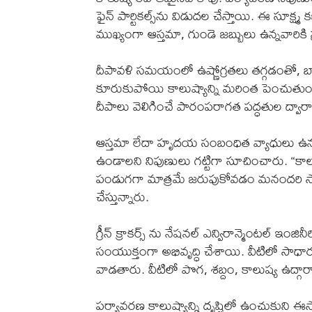
ఫైన్ పార్టికల్స్‌ను విడుదల చేస్తాయి. ఈ సూక్ష్మ
ముఖ్యంగా ఆస్తమా, గుండె జబ్బులు ఉన్నవారికి 
దీపావళి సమయంలో ఉష్ణోగ్రతలు తగ్గడంతో, బా
కూరుకుపోయి కాలుష్యాన్ని మరింత పెంచుతుంది. 
దీపాలు వెలిగించే పారంపరాగత పద్ధతుల ద్వా
ఆస్తమా లేదా హృదయ సంబంధిత వ్యాధులు ఉన్
ఉండాలని నిపుణులు గట్టిగా సూచించారు. “కాలుష
పండుగగా మాత్రమే జరుపుకోవడం మనందరి సామా
చేస్తున్నారు.
గ్రీన్ క్రాకర్స్ ను నేషనల్ ఎన్విరాన్మెంటల్ ఇంజ
సంయుక్తంగా అభివృద్ధి చేశాయి. వీటిలో స
వాడతారు. వీటిలో పొగ, శబ్దం, కాలుష్య ఉద్గ
పర్యావరణ కాలుష్యాన్ని దృష్టిలో ఉంచుకుని ఈసారి 