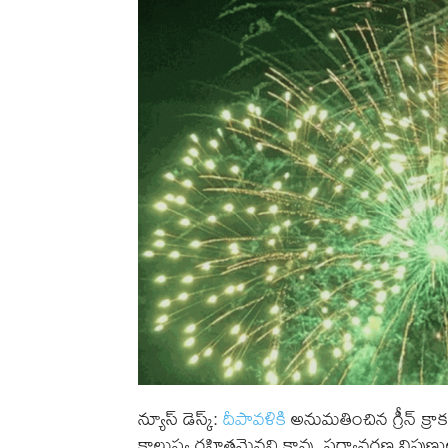
న్యూస్ డెస్క్:
దీపావళికి
అనుమతించిన గ్రీన్ క్రాక
కాలుష్య రహితమైనవి కావు. పర్యావరణ నిపుణుల అభ