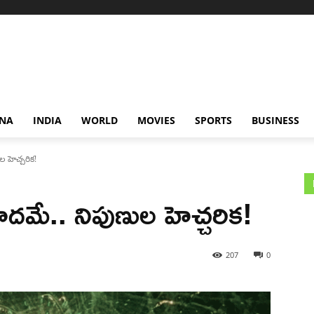
NA
INDIA
WORLD
MOVIES
SPORTS
BUSINESS
ుల హెచ్చరిక!
్రమాదమే.. నిపుణుల హెచ్చరిక!
207
0