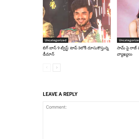
Uncategorized
Uncategorize
బిగ్ బాస్ 9 ట్విస్ట్: టాప్ 3లోకి దూసుకొస్తున్న
సామ్ పై రాజ్ 
డీమాన్
వ్యాఖ్యలు
LEAVE A REPLY