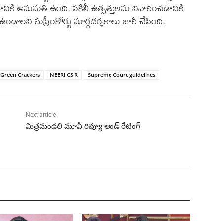
్చడానికి అనుమతి ఉంది. నకిలీ ఉత్పత్తులను నివారించడానికి
గా ఉండాలని సుప్రీంకోర్టు మార్గదర్శకాలు జారీ చేసింది.
Green Crackers
NEERI CSIR
Supreme Court guidelines
Next article
మిత్రమండలి మూవీ రివ్యూ అండ్ రేటింగ్