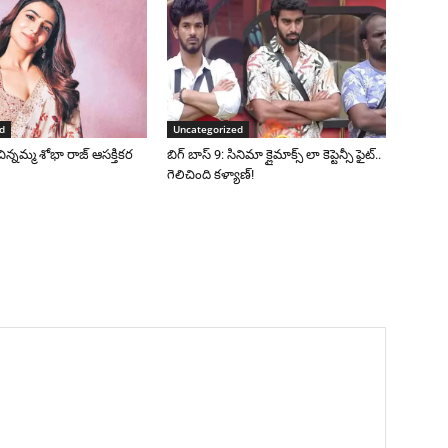
d
Uncategorized
చిన్నమ్మ శోభా రాజ్ ఆసక్తికర
బిగ్ బాస్ 9: సినిమా క్లైమాక్స్ లా కెప్టెన్సీ ఫైట్..
గెలిచింది కళ్యాణ్!