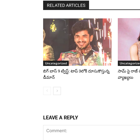
RELATED ARTICLES
Uncategorized
Uncategorize
బిగ్ బాస్ 9 ట్విస్ట్: టాప్ 3లోకి దూసుకొస్తున్న
సామ్ పై రాజ్ 
డీమాన్
వ్యాఖ్యలు
LEAVE A REPLY