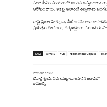
మాజీ సీఎం హయాంలో జరిగిన ఒప్పందాలు రాష్
ఆరోపించారు. ఇకపై ఇలాంటి తప్పిదాలు జరగనివ
రాష్ట్ర ప్రజల హక్కులు, నీటి అవసరాలు కాపాడ
ప్రభుత్వం కఠినంగా, ధర్మబద్ధంగా ముందుకు స
TAGS
APvsTS
KCR
KrishnaWaterDispute
Tela
Previous article
డొనాల్డ్ ట్రంప్: ఏడు యుద్ధాలు ఆపానని ఐరాసలో
కామెంట్స్