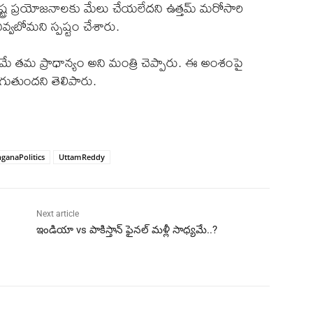
ట్ర ప్రయోజనాలకు మేలు చేయలేదని ఉత్తమ్ మరోసారి
్వబోమని స్పష్టం చేశారు.
డమే తమ ప్రాధాన్యం అని మంత్రి చెప్పారు. ఈ అంశంపై
ాగుతుందని తెలిపారు.
nganaPolitics
UttamReddy
Next article
ఇండియా vs పాకిస్తాన్‌ ఫైనల్‌ మళ్లీ సాధ్యమే..?