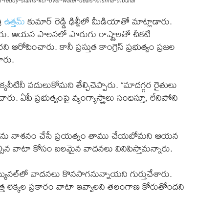
ttam-reddy-slams-kcr-over-water-deals-krishna-tribunal
రి
ఉత్తమ్‌
కుమార్ రెడ్డి ఢిల్లీలో మీడియాతో మాట్లాడారు.
ంచారు. ఆయన పాలనలో పొరుగు రాష్ట్రాలతో చీకటి
ఆరోపించారు. కానీ ప్రస్తుత కాంగ్రెస్ ప్రభుత్వం ప్రజల
ారు.
్కనీటినీ వదులుకోమని తేల్చిచెప్పారు. ‘‘మాదగ్గర రైతులు
 ఏపీ ప్రభుత్వంపై వ్యంగ్యాస్త్రాలు సంధిస్తూ, లేనిపోని
ోజనాలను నాశనం చేసే ప్రయత్నం తాము చేయబోమని ఆయన
్సిన వాటా కోసం బలమైన వాదనలు వినిపిస్తామన్నారు.
్యునల్‌లో వాదనలు కొనసాగనున్నాయని గుర్తుచేశారు.
కొత్త లెక్కల ప్రకారం వాటా ఇవ్వాలని తెలంగాణ కోరుతోందని