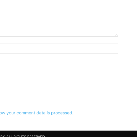
Name:*
Email:*
Website:
ow your comment data is processed.
K. ALL RIGHTS RESERVED