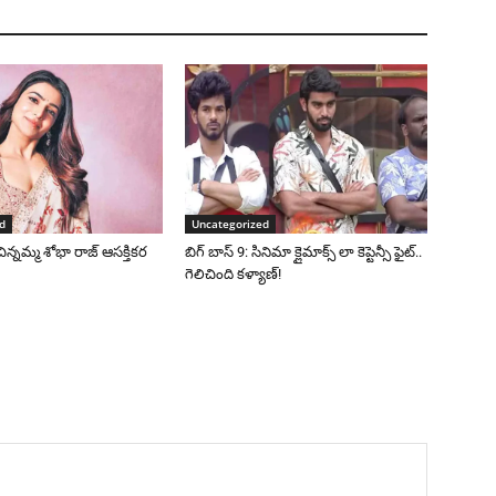
d
Uncategorized
చిన్నమ్మ శోభా రాజ్ ఆసక్తికర
బిగ్ బాస్ 9: సినిమా క్లైమాక్స్ లా కెప్టెన్సీ ఫైట్..
గెలిచింది కళ్యాణ్!