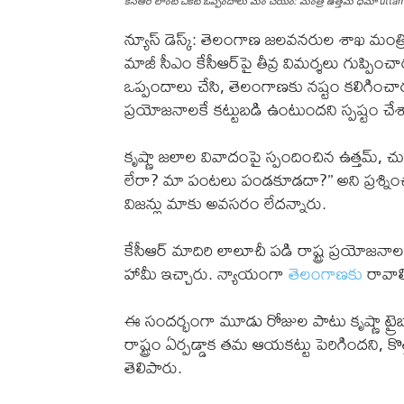
కేసీఆర్ లాంటి చీకటి ఒప్పందాలు మేం చేయం: మంత్రి ఉత్తమ్ ధీమా u
న్యూస్ డెస్క్: తెలంగాణ జలవనరుల శాఖ మంత్
మాజీ సీఎం కేసీఆర్‌పై తీవ్ర విమర్శలు గుప్పి
ఒప్పందాలు చేసి, తెలంగాణకు నష్టం కలిగించారని 
ప్రయోజనాలకే కట్టుబడి ఉంటుందని స్పష్టం చేశ
కృష్ణా జలాల వివాదంపై స్పందించిన ఉత్తమ్, చుక
లేరా? మా పంటలు పండకూడదా?’’ అని ప్రశ్నించారు.
విజన్లు మాకు అవసరం లేదన్నారు.
కేసీఆర్ మాదిరి లాలూచీ పడి రాష్ట్ర ప్రయ
హామీ ఇచ్చారు. న్యాయంగా
తెలంగాణకు
రావాల
ఈ సందర్భంగా మూడు రోజుల పాటు కృష్ణా ట్రైబ
రాష్ట్రం ఏర్పడ్డాక తమ ఆయకట్టు పెరిగిందని, 
తెలిపారు.