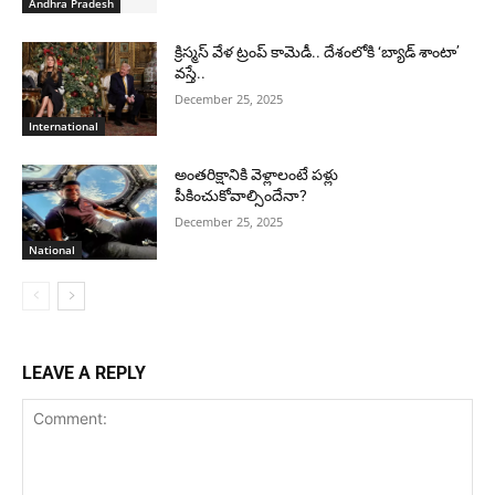
Andhra Pradesh
క్రిస్మస్ వేళ ట్రంప్ కామెడీ.. దేశంలోకి ‘బ్యాడ్ శాంటా’
వస్తే..
December 25, 2025
International
అంతరిక్షానికి వెళ్లాలంటే పళ్లు
పీకించుకోవాల్సిందేనా?
December 25, 2025
National
LEAVE A REPLY