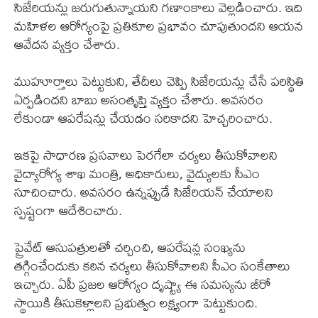
సిజేరియన్లు జరుగుతున్నాయని గణాంకాలు వెల్లడించారు. ఇది
మహిళల ఆరోగ్యంపై ప్రతికూల ప్రభావం చూపుతుందని ఆయన
ఆవేదన వ్యక్తం చేశారు.
ముహూర్తాలు పెట్టుకుని, తేదీలు చెప్పి సిజేరియన్లు చేసే పరిస్థితి
ఏర్పడిందని బాబు అసంతృప్తి వ్యక్తం చేశారు. అవసరం
లేకుండా ఆపరేషన్లు చేయడం సరికాదని హెచ్చరించారు.
ఇకపై సాధారణ ప్రసవాలు పెరగేలా చర్యలు తీసుకోవాలని
వైద్యారోగ్య శాఖ మంత్రి, అధికారులు, వైద్యులకు సీఎం
సూచించారు. అవసరం ఉన్నప్పుడే సిజేరియన్ చేయాలని
స్పష్టంగా ఆదేశించారు.
ప్రైవేట్ ఆసుపత్రులతో చర్చించి, ఆపరేషన్ల సంఖ్యను
తగ్గించేందుకు కఠిన చర్యలు తీసుకోవాలని సీఎం సంకేతాలు
ఇచ్చారు. ఏపీ ప్రజల ఆరోగ్యం దృష్ట్యా ఈ సమస్యను జీరో
స్థాయికి తీసుకెళ్లాలని ప్రభుత్వం లక్ష్యంగా పెట్టుకుంది.