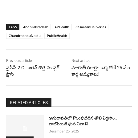
TAGS
AndhraPradesh
APHealth
CesareanDeliveries
ChandrababuNaidu
PublicHealth
Previous article
Next article
వైసీపీ 2.O.. జ‌గ‌న్ కొత్త మాస్టర్
మారుతీ రికార్డు: ఒక్కరోజే 25 వేల
ప్లాన్‌
కార్ల అమ్మకాలు!
RELATED ARTICLES
అమరావతిలో కొలువుదీరిన తొలి విగ్రహం..
వాజ్‌పేయికి ఘన నివాళి!
December 25, 2025