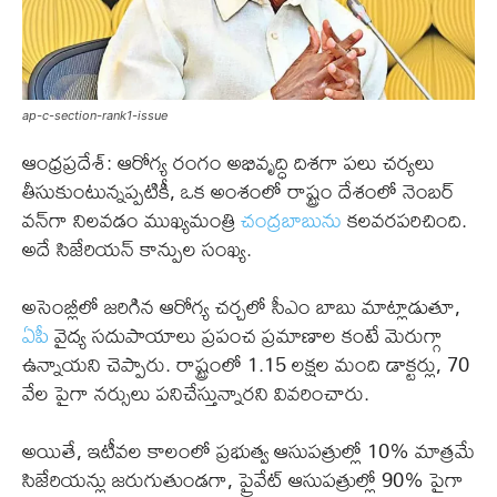
ap-c-section-rank1-issue
ఆంధ్రప్రదేశ్: ఆరోగ్య రంగం అభివృద్ధి దిశగా పలు చర్యలు
తీసుకుంటున్నప్పటికీ, ఒక అంశంలో రాష్ట్రం దేశంలో నెంబర్
వన్‌గా నిలవడం ముఖ్యమంత్రి
చంద్రబాబును
కలవరపరిచింది.
అదే సిజేరియన్ కాన్పుల సంఖ్య.
అసెంబ్లీలో జరిగిన ఆరోగ్య చర్చలో సీఎం బాబు మాట్లాడుతూ,
ఏపీ
వైద్య సదుపాయాలు ప్రపంచ ప్రమాణాల కంటే మెరుగ్గా
ఉన్నాయని చెప్పారు. రాష్ట్రంలో 1.15 లక్షల మంది డాక్టర్లు, 70
వేల పైగా నర్సులు పనిచేస్తున్నారని వివరించారు.
అయితే, ఇటీవల కాలంలో ప్రభుత్వ ఆసుపత్రుల్లో 10% మాత్రమే
సిజేరియన్లు జరుగుతుండగా, ప్రైవేట్ ఆసుపత్రుల్లో 90% పైగా