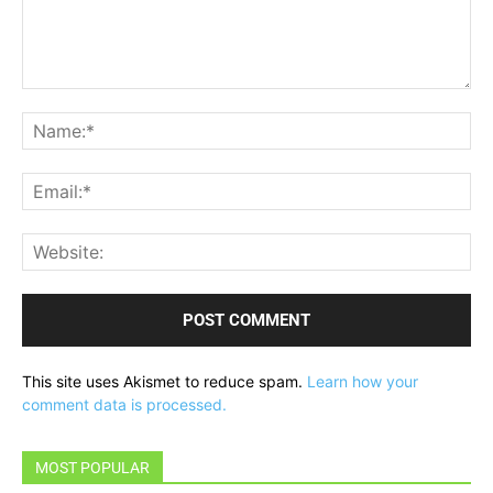
Comment:
Na
Ema
Web
This site uses Akismet to reduce spam.
Learn how your
comment data is processed.
MOST POPULAR