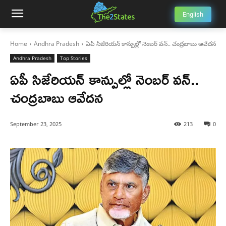
English
Home
Andhra Pradesh
ఏపీ సిజేరియన్ కాన్పుల్లో నెంబర్ వన్.. చంద్రబాబు ఆవేదన
Andhra Pradesh
Top Stories
ఏపీ సిజేరియన్ కాన్పుల్లో నెంబర్ వన్..
చంద్రబాబు ఆవేదన
September 23, 2025
213
0